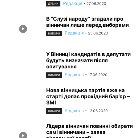
Редакція
-
27.06.2020
ДУМКИ
В “Слузі народу” згадали про
вінничан лише перед виборами
Редакція
-
25.06.2020
ВИБОРИ
У Вінниці кандидатів в депутати
будуть визначати після
опитування
Редакція
-
17.06.2020
ВИБОРИ
Нова вінницька партія вже на
старті долає прохідний бар’єр –
ЗМІ
Редакція
-
12.06.2020
ВИБОРИ
Лідера вінничан повинні обирати
самі вінничани – заява