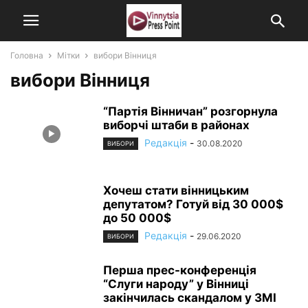
Головна
Мітки
вибори Вінниця
вибори Вінниця
“Партія Вінничан” розгорнула
виборчі штаби в районах
Редакція
-
30.08.2020
ВИБОРИ
Хочеш стати вінницьким
депутатом? Готуй від 30 000$
до 50 000$
Редакція
-
29.06.2020
ВИБОРИ
Перша прес-конференція
“Слуги народу” у Вінниці
закінчилась скандалом у ЗМІ