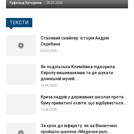
Гуфельд Катерина
-
28.07.2026
ТЕКСТИ
Сталевий снайпер: історія Андрія
Скрибана
02.07.2026
Як подільська Клембівка підкорила
Європу вишиванками та де шукати
домашній музей...
18.06.2026
Криза кадрів у державних школах проти
буму приватної освіти: що відбувається...
13.06.2026
За крок до інфаркту: як на Вінниччині
пройшло шалене «Медичне ралі...