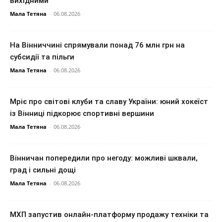
вихідними
Мала Тетяна
-
06.08.2026
На Вінниччині спрямували понад 76 млн грн на
субсидії та пільги
Мала Тетяна
-
06.08.2026
Мріє про світові клуби та славу України: юний хокеїст
із Вінниці підкорює спортивні вершини
Мала Тетяна
-
06.08.2026
Вінничан попередили про негоду: можливі шквали,
град і сильні дощі
Мала Тетяна
-
06.08.2026
МХП запустив онлайн-платформу продажу техніки та