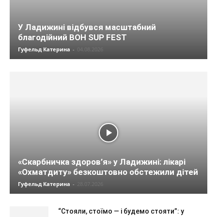
У Ладижині відбувся масштабний
благодійний BOH SUP FEST
Гуфельд Катерина
-
04.08.2026
«Скарбничка здоров’я» у Ладижині: лікарі
«Охматдиту» безкоштовно обстежили дітей
Гуфельд Катерина
-
28.07.2026
“Стояли, стоїмо — і будемо стояти”: у