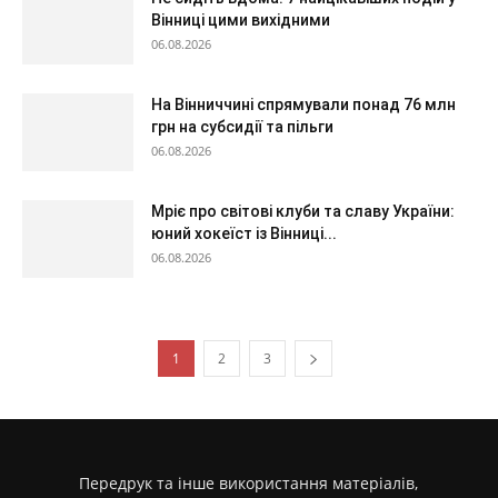
Вінниці цими вихідними
06.08.2026
На Вінниччині спрямували понад 76 млн
грн на субсидії та пільги
06.08.2026
Мріє про світові клуби та славу України:
юний хокеїст із Вінниці...
06.08.2026
1
2
3
Передрук та інше використання матеріалів,