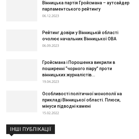
Вінницька партія Гройсмана – аутсайдер
парламентського рейтингу
06.12.2023
Рейтинг довіри у Вінницькій області
очолює начальник Вінницької ОВА
06.09.2023
Гройсмана і Порошенка викрили в
поширенні “чорного піару” проти
вінницьких журналістів...
19.04.2023
Особливості політичної монополії на
прикладі Вінницької області. Плюси,
мінуси підводні камені
15.02.2022
ІНШІ ПУБЛІКАЦІЇ