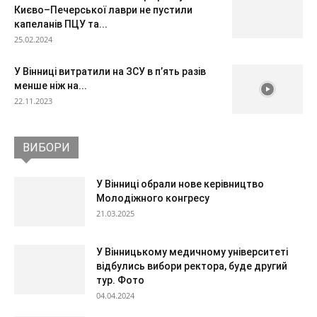
Києво–Печерської лаври не пустили
капеланів ПЦУ та...
25.02.2024
У Вінниці витратили на ЗСУ в п’ять разів
менше ніж на...
22.11.2023
ВИБОРИ
У Вінниці обрали нове керівництво
Молодіжного конгресу
21.03.2025
У Вінницькому медичному університеті
відбулись вибори ректора, буде другий
тур. Фото
04.04.2024