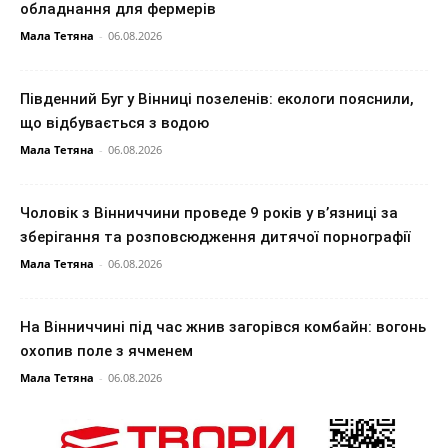
обладнання для фермерів
Мала Тетяна
-
06.08.2026
Південний Буг у Вінниці позеленів: екологи пояснили,
що відбувається з водою
Мала Тетяна
-
06.08.2026
Чоловік з Вінниччини проведе 9 років у в’язниці за
зберігання та розповсюдження дитячої порнографії
Мала Тетяна
-
06.08.2026
На Вінниччині під час жнив загорівся комбайн: вогонь
охопив поле з ячменем
Мала Тетяна
-
06.08.2026