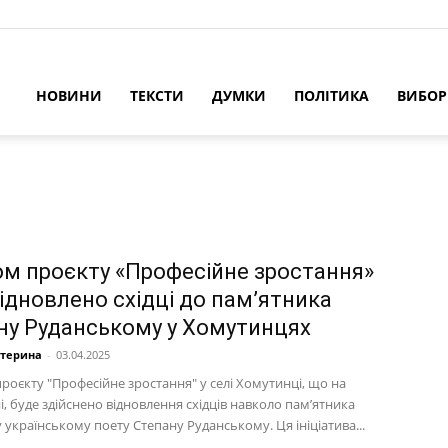
НОВИНИ
ТЕКСТИ
ДУМКИ
ПОЛІТИКА
ВИБО
м проєкту «Професійне зростання»
відновлено східці до пам’ятника
ну Руданському у Хомутинцях
атерина
-
03.04.2025
роєкту "Професійне зростання" у селі Хомутинці, що на
, буде здійснено відновлення східців навколо пам’ятника
українському поету Степану Руданському. Ця ініціатива...