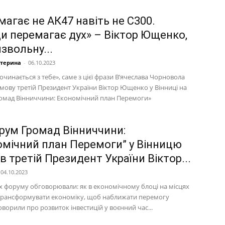
магає не АК47 навіть не С300.
и перемагає дух» – Віктор Ющенко,
звольну...
атерина
-
06.10.2023
очинається з тебе», саме з цієї фрази В’ячеслава Чорновола
мову третій Президент України Віктор Ющенко у Вінниці на
омад Вінниччини: Економічний план Перемоги»
рум Громад Вінниччини:
омічний план Перемоги” у Вінницю
в третій Президент України Віктор...
04.10.2023
х форуму обговорювали: як в економічному блоці на місцях
трансформувати економіку, щоб наближати перемогу
оворили про розвиток інвестицій у воєнний час...