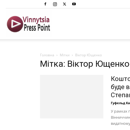
Вінниця
Преспоінт
Головна
Мітки
Віктор Ющенко
Мітка: Віктор Ющенко
Кошто
буде 
Степа
Гуфельд К
У рамках п
Вінниччині
видатному 