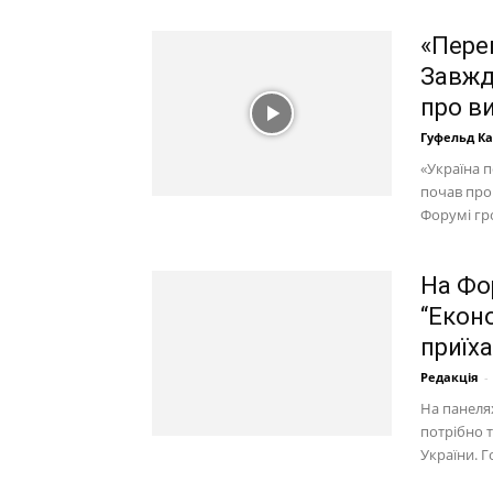
«Пере
Завжд
про ви
Гуфельд К
«Україна п
почав про
Форумі гр
На Фо
“Екон
приїха
Редакція
-
На панеля
потрібно 
України. Г