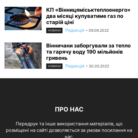
КП «Вінницяміськтеплоенерго»
два місяці купуватиме газ по
старій ціні
Редакція
-
09.06.2022
НОВИНИ
Вінничани заборгували за тепло
та гарячу воду 190 мільйонів
гривень
Редакція
-
30.05.2022
НОВИНИ
ПРО НАС
Передрук та інше використання матеріалів, що
розміщені на сайті дозволяється за умови посилання на
нас.