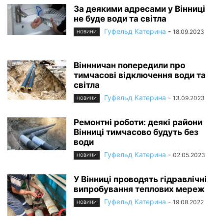
За деякими адресами у Вінниці
не буде води та світла
Гуфельд Катерина
-
18.09.2023
НОВИНИ
Віннничан попередили про
тимчасові відключення води та
світла
Гуфельд Катерина
-
13.09.2023
НОВИНИ
Ремонтні роботи: деякі райони
Вінниці тимчасово будуть без
води
Гуфельд Катерина
-
02.05.2023
НОВИНИ
У Вінниці проводять гідравлічні
випробування теплових мереж
Гуфельд Катерина
-
19.08.2022
НОВИНИ