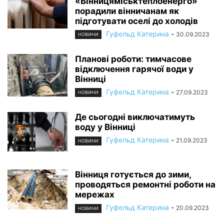
«Вінницяміськтеплоенерго»
порадили вінничанам як
підготувати оселі до холодів
Гуфельд Катерина
-
30.09.2023
НОВИНИ
Планові роботи: тимчасове
відключення гарячої води у
Вінниці
Гуфельд Катерина
-
27.09.2023
НОВИНИ
Де сьогодні виключатимуть
воду у Вінниці
Гуфельд Катерина
-
21.09.2023
НОВИНИ
Вінниця готується до зими,
проводяться ремонтні роботи на
мережах
Гуфельд Катерина
-
20.09.2023
НОВИНИ