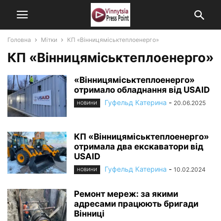
Головна
Мітки
КП «Вінницяміськтеплоенерго»
КП «Вінницяміськтеплоенерго»
«Вінницяміськтеплоенерго»
отримало обладнання від USAID
Гуфельд Катерина
-
20.06.2025
НОВИНИ
КП «Вінницяміськтеплоенерго»
отримала два екскаватори від
USAID
Гуфельд Катерина
-
10.02.2024
НОВИНИ
Ремонт мереж: за якими
адресами працюють бригади
Вінниці