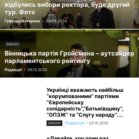
відбулись вибори ректора, буде другий
тур. Фото
Гуфельд Катерина
-
04.04.2024
ВИБОРИ
Вінницька партія Гройсмана – аутсайдер
парламентського рейтингу
Редакція
-
06.12.2023
Українці вважають найбільш
“корумпованими” партіями
“Європейську
солідарність”,”Батьківщину”,
“ОПЗЖ” та “Слугу народу”....
Редакція
-
23.10.2020
ВИБОРИ
«Давайте, хоч один раз,