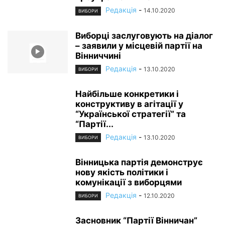
Редакція
-
14.10.2020
ВИБОРИ
Виборці заслуговують на діалог
– заявили у місцевій партії на
Вінниччині
Редакція
-
13.10.2020
ВИБОРИ
Найбільше конкретики і
конструктиву в агітації у
“Української стратегії” та
“Партії...
Редакція
-
13.10.2020
ВИБОРИ
Вінницька партія демонструє
нову якість політики і
комунікації з виборцями
Редакція
-
12.10.2020
ВИБОРИ
Засновник “Партії Вінничан”