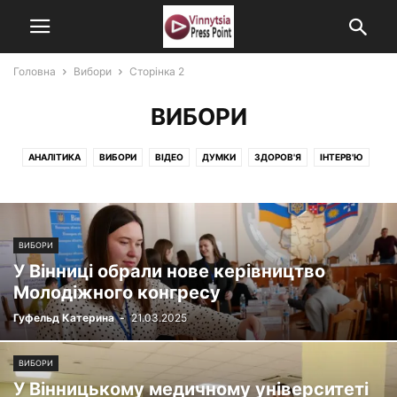
Головна
Вибори
Сторінка 2
ВИБОРИ
АНАЛІТИКА
ВИБОРИ
ВІДЕО
ДУМКИ
ЗДОРОВ'Я
ІНТЕРВ'Ю
КУЛЬТУРА
НОВИНИ
ПАРТНЕРСЬКИЙ МАТЕРІАЛ
ПОЛІТИКА
РІЗНЕ
СПОРТ
СТРІМ
ТЕКСТИ
ФОТО
ВИБОРИ
У Вінниці обрали нове керівництво
Молодіжного конгресу
Гуфельд Катерина
-
21.03.2025
ВИБОРИ
У Вінницькому медичному університеті