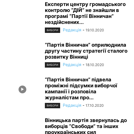
Експерти центру громадського
контролю “ДІЙ” не знайшли в
програмі “Партії Вінничан”
нездійснених...
Редакція
-
19.10.2020
ВИБОРИ
“Партія Вінничан” оприлюднила
другу частину стратегії сталого
розвитку Вінниці
Редакція
-
18.10.2020
ВИБОРИ
“Партія Вінничан” підвела
проміжні підсумки виборчої
кампанії і розповіла
журналістам про...
Редакція
-
17.10.2020
ВИБОРИ
Вінницька партія звернулась до
виборців “Свободи” та інших
проукраїнських сил