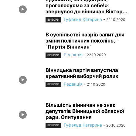
проголосуємо за себе!»:
звернувся до вінничан Віктор...
Гуфельд Катерина
-
22.10.2020
ВИБОРИ
В суспільстві назрів запит для
зміни політичних поколінь, –
“Партія Вінничан”
Редакція
-
22.10.2020
ВИБОРИ
Вінницька партія випустила
креативний виборчий ролик
Редакція
-
21.10.2020
ВИБОРИ
Більшість вінничан не знає
депутатів Вінницької обласної
ради. Опитування
Гуфельд Катерина
-
20.10.2020
ВИБОРИ