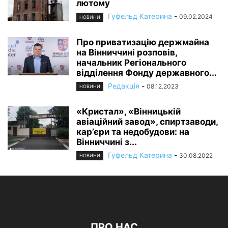
лютому
Гуфельд Катерина
-
09.02.2024
НОВИНИ
Про приватизацію держмайна
на Вінниччині розповів,
начальник Регіонального
відділення Фонду державного...
Редакція
-
08.12.2023
НОВИНИ
«Кристал», «Вінницькій
авіаційний завод», спиртзаводи,
кар’єри та недобудови: на
Вінниччині з...
Гуфельд Катерина
-
30.08.2022
НОВИНИ
ПРО НАС