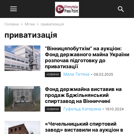
Головна
Мітки
приватизація
приватизація
“Вінницяпобутхім” на аукціон:
Фонд державного майна України
розпочав підготовку до
приватизації
Мала Тетяна
-
06.02.2025
НОВИНИ
Фонд держмайна виставив на
продаж Бджільнянський
спиртзавод на Вінниччині
Гуфельд Катерина
-
19.10.2024
НОВИНИ
«Чечельницький спиртовий
завод» виставили на аукціон в