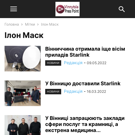
Головна
Мітки
Ілон Маск
Ілон Маск
Вінниччина отримала іще вісім
приладів Starlink
Редакція
-
09.05.2022
НОВИНИ
У Вінницю доставили Starlink
Редакція
-
16.03.2022
НОВИНИ
У Вінниці запрацюють заклади
сфери послуг та крамниці, а
екстрена медицина...