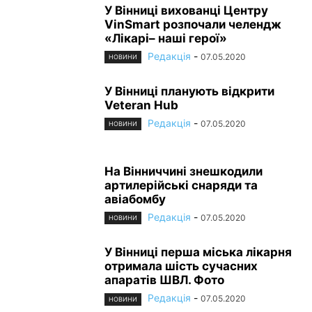
У Вінниці вихованці Центру
VinSmart розпочали челендж
«Лікарі– наші герої»
Редакція
-
07.05.2020
НОВИНИ
У Вінниці планують відкрити
Veteran Hub
Редакція
-
07.05.2020
НОВИНИ
На Вінниччині знешкодили
артилерійські снаряди та
авіабомбу
Редакція
-
07.05.2020
НОВИНИ
У Вінниці перша міська лікарня
отримала шість сучасних
апаратів ШВЛ. Фото
Редакція
-
07.05.2020
НОВИНИ