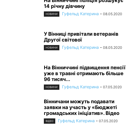
На Вінниччині поліція розшукує
14 річну дівчину
Гуфельд Катерина
-
08.05.2020
НОВИНИ
У Вінниці привітали ветеранів
Другої світової
Гуфельд Катерина
-
08.05.2020
НОВИНИ
На Вінниччині підвищення пенсії
уже в травні отримають більше
96 тисяч...
Гуфельд Катерина
-
07.05.2020
НОВИНИ
Вінничани можуть подавати
заявки на участь у «Бюджеті
громадських ініціатив». Відео
Гуфельд Катерина
-
07.05.2020
ВІДЕО