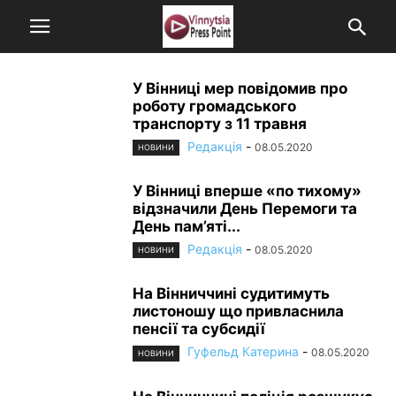
У Вінниці мер повідомив про
роботу громадського
транспорту з 11 травня
Редакція
-
08.05.2020
НОВИНИ
У Вінниці вперше «по тихому»
відзначили День Перемоги та
День пам’яті...
Редакція
-
08.05.2020
НОВИНИ
На Вінниччині судитимуть
листоношу що привласнила
пенсії та субсидії
Гуфельд Катерина
-
08.05.2020
НОВИНИ