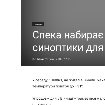
Новини
Спека набирає
синоптики для 
Від
Мала Тетяна
-
01.07.2026
У середу, 1 липня, на жителів Вінниці че
температури повітря до +31°.
Упродовж дня у Вінниці утримається малох
очікуються.