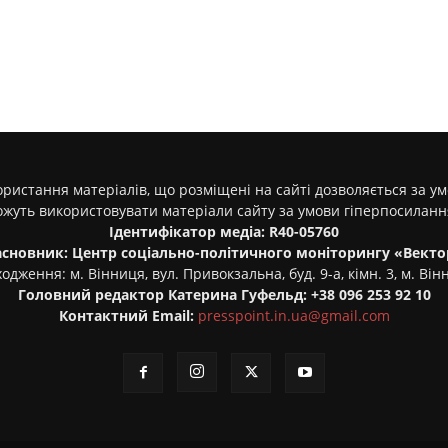
ристання матеріалів, що розміщені на сайті дозволяється за у
ожуть використовувати матеріали сайту за умови гіперпосилан
Ідентифікатор медіа: R40-05760
асновник: Центр соціально-політичного моніторингу «Векто
одження: м. Вінниця, вул. Привокзальна, буд. 9-а, кімн. 3, м. Він
Головний редактор Катерина Гуфельд: +38 096 253 92 10
Контактний Email:
presspoint.in.ua@gmail.com