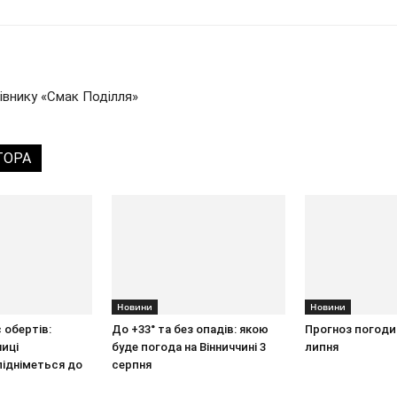
івнику «Смак Поділля»
ТОРА
Новини
Новини
 обертів:
До +33° та без опадів: якою
Прогноз погоди у
ниці
буде погода на Вінниччині 3
липня
підніметься до
серпня