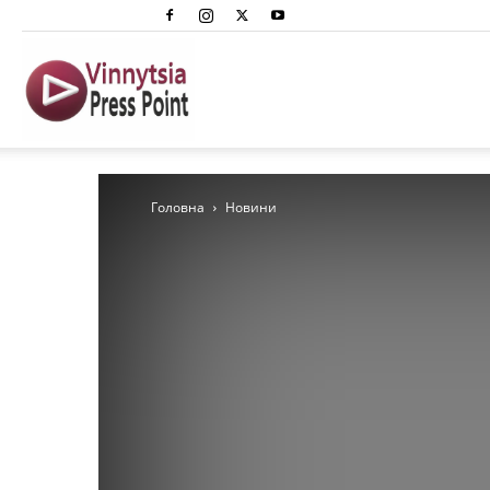
Вінниця
Преспоінт
Головна
Новини