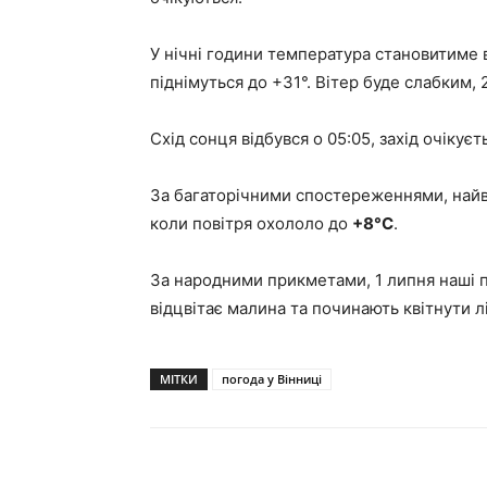
У нічні години температура становитиме ві
піднімуться до +31°. Вітер буде слабким, 
Схід сонця відбувся о 05:05, захід очікуєть
За багаторічними спостереженнями, найв
коли повітря охололо до
+8°C
.
За народними прикметами, 1 липня наші п
відцвітає малина та починають квітнути лі
МІТКИ
погода у Вінниці
Поділитися