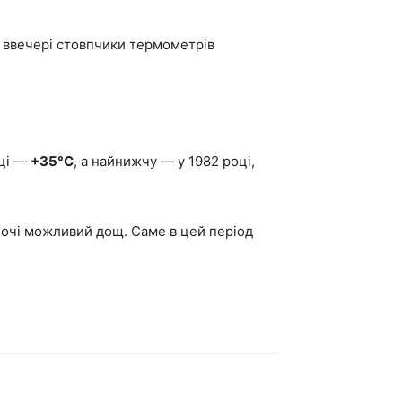
 і ввечері стовпчики термометрів
оці —
+35°C
, а найнижчу — у 1982 році,
ночі можливий дощ. Саме в цей період