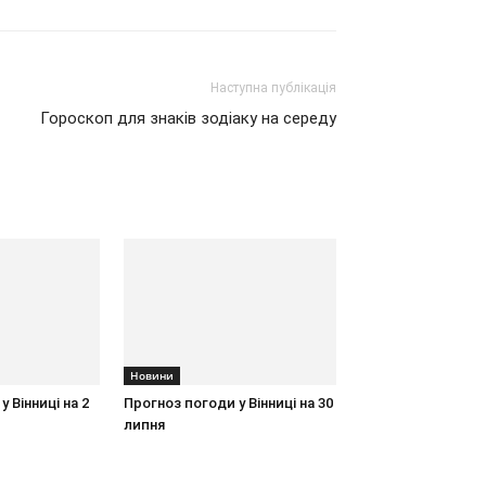
Наступна публікація
Гороскоп для знаків зодіаку на середу
Новини
 Вінниці на 2
Прогноз погоди у Вінниці на 30
липня