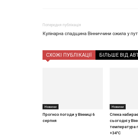
Попередня публікація
Кулінарна спадщина Вінниччини ожила у пут
СХОЖІ ПУБЛІКАЦІЇ
БІЛЬШЕ ВІД АВ
Новини
Новини
Прогноз погоди у Вінниці 6
Спека набирає
серпня
сьогодні у Він
температура 
+34°C