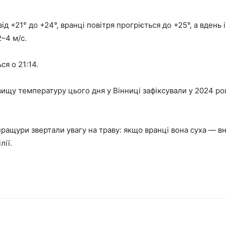
д +21° до +24°, вранці повітря прогріється до +25°, а вдень
2–4 м/с.
ся о 21:14.
ищу температуру цього дня у Вінниці зафіксували у 2024 р
ращури звертали увагу на траву: якщо вранці вона суха — в
лії.