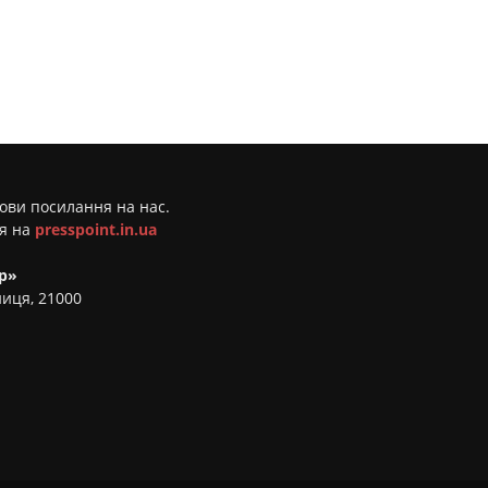
мови посилання на нас.
ня на
presspoint.in.ua
р»
ниця, 21000