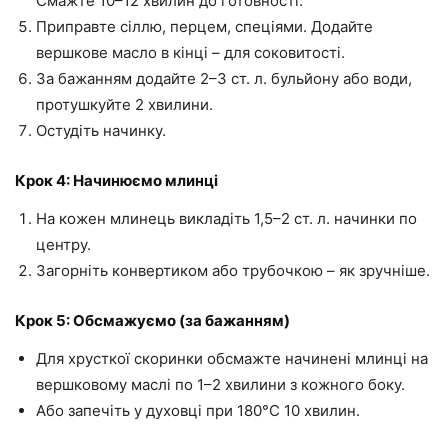
Смажте 10–12 хвилин до готовності.
Приправте сіллю, перцем, спеціями. Додайте
вершкове масло в кінці – для соковитості.
За бажанням додайте 2–3 ст. л. бульйону або води,
протушкуйте 2 хвилини.
Остудіть начинку.
Крок 4: Начинюємо млинці
На кожен млинець викладіть 1,5–2 ст. л. начинки по
центру.
Загорніть конвертиком або трубочкою – як зручніше.
Крок 5: Обсмажуємо (за бажанням)
Для хрусткої скоринки обсмажте начинені млинці на
вершковому маслі по 1–2 хвилини з кожного боку.
Або запечіть у духовці при 180°C 10 хвилин.