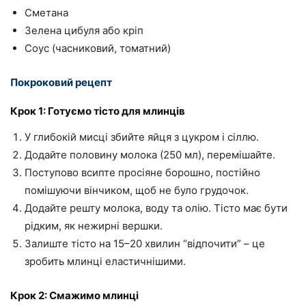
Сметана
Зелена цибуля або кріп
Соус (часниковий, томатний)
Покроковий рецепт
Крок 1: Готуємо тісто для млинців
У глибокій мисці збийте яйця з цукром і сіллю.
Додайте половину молока (250 мл), перемішайте.
Поступово всипте просіяне борошно, постійно
помішуючи вінчиком, щоб не було грудочок.
Додайте решту молока, воду та олію. Тісто має бути
рідким, як нежирні вершки.
Залиште тісто на 15–20 хвилин “відпочити” – це
зробить млинці еластичнішими.
Крок 2: Смажимо млинці