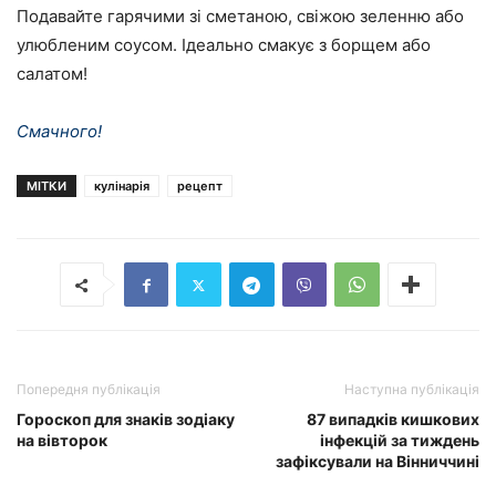
Подавайте гарячими зі сметаною, свіжою зеленню або
улюбленим соусом. Ідеально смакує з борщем або
салатом!
Смачного!
МІТКИ
кулінарія
рецепт
Попередня публікація
Наступна публікація
Гороскоп для знаків зодіаку
87 випадків кишкових
на вівторок
інфекцій за тиждень
зафіксували на Вінниччині