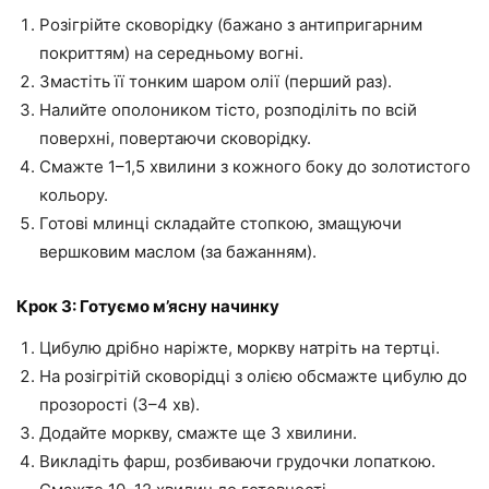
Розігрійте сковорідку (бажано з антипригарним
покриттям) на середньому вогні.
Змастіть її тонким шаром олії (перший раз).
Налийте ополоником тісто, розподіліть по всій
поверхні, повертаючи сковорідку.
Смажте 1–1,5 хвилини з кожного боку до золотистого
кольору.
Готові млинці складайте стопкою, змащуючи
вершковим маслом (за бажанням).
Крок 3: Готуємо м’ясну начинку
Цибулю дрібно наріжте, моркву натріть на тертці.
На розігрітій сковорідці з олією обсмажте цибулю до
прозорості (3–4 хв).
Додайте моркву, смажте ще 3 хвилини.
Викладіть фарш, розбиваючи грудочки лопаткою.