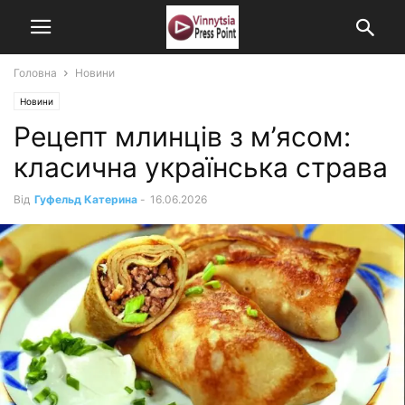
Головна
Новини
Новини
Рецепт млинців з м’ясом:
класична українська страва
Від
Гуфельд Катерина
-
16.06.2026