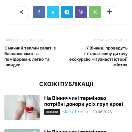
Попередня публікація
Наступна публікація
Смачний теплий салат із
У Вінниці проведуть
баклажанами та
інтерактивну дитячу
помідорами: легко та
екскурсію «Пухнасті історії
швидко
міста»
СХОЖІ ПУБЛІКАЦІЇ
На Вінниччині терміново
потрібні донори усіх груп крові
Мала Тетяна
-
30.06.2026
НОВИНИ
На Вінниччині терміново