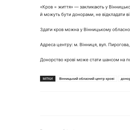
«Кров = життя» — закликають у Вінницько
й можуть бути донорами, не відкладати ві
Здати кров можна у Вінницькому обласному
Адреса центру: м. Вінниця, вул. Пирогова,
Донорство крові може стати шансом на по
МІТКИ
Вінницький обласний центр крові
доно
Поділитися