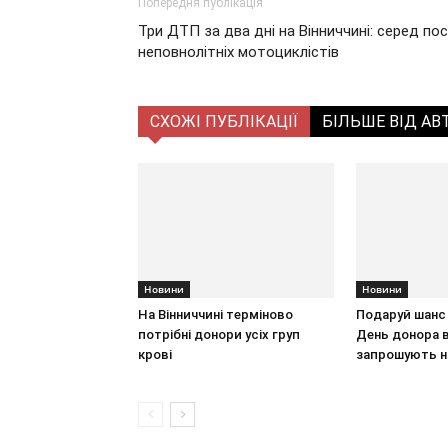
Попередня публікація
Три ДТП за два дні на Вінниччині: серед п
неповнолітніх мотоциклістів
СХОЖІ ПУБЛІКАЦІЇ
БІЛЬШЕ ВІД АВ
Новини
Новини
На Вінниччині терміново
Подаруй шанс 
потрібні донори усіх груп
День донора в
крові
запрошують н