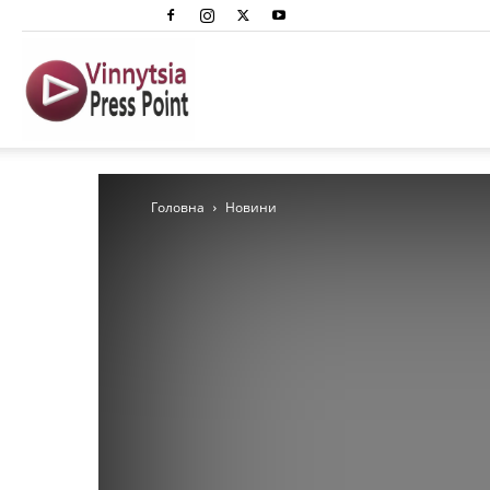
Вінниця
Преспоінт
Головна
Новини