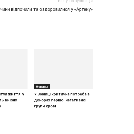
Наступна публікація
ччини відпочили та оздоровилися у «Артеку»
Новини
туй життя: у
У Вінниці критична потреба в
ть виїзну
донорах першої негативної
ю
групи крові