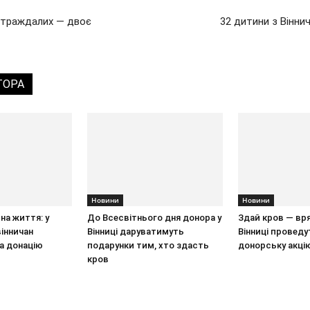
остраждалих — двоє
32 дитини з Вінни
ТОРА
Новини
Новини
на життя: у
До Всесвітнього дня донора у
Здай кров — вря
інничан
Вінниці даруватимуть
Вінниці проведу
а донацію
подарунки тим, хто здасть
донорську акці
кров