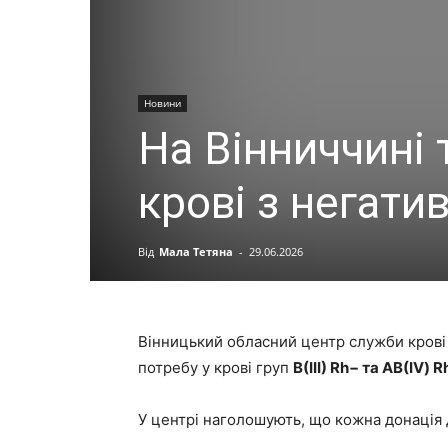
Новини
На Вінниччині 
крові з негат
Від
Мала Тетяна
-
29.06.2026
Вінницький обласний центр служби крові 
потребу у крові груп
В(ІІІ) Rh− та АВ(IV) R
У центрі наголошують, що кожна донація 