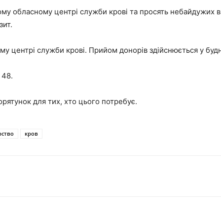
му обласному центрі служби крові та просять небайдужих він
зит.
 центрі служби крові. Прийом донорів здійснюється у будні д
 48.
рятунок для тих, хто цього потребує.
рство
кров