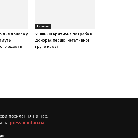
Новини
 дня донора у
У Вінниці критична потреба в
тимуть
донорах першої негативної
 хто здасть
групи крові
мови посилання на нас.
ня на
presspoint.in.ua
р»