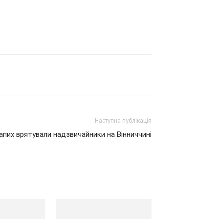
Наступна публікація
апих врятували надзвичайники на Вінниччині