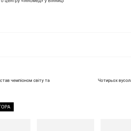
о центру «Інномед» у Вінниці
 став чемпіоном світу та
Чотирьох вусол
ТОРА