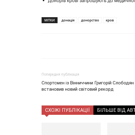
Донорів крові запрошують до медичног
МІТКИ
донація
донорство
кров
Поділитися
Попередня публікація
Спортсмен із Вінниччини Григорій Слободян
встановив новий світовий рекорд
СХОЖІ ПУБЛІКАЦІЇ
БІЛЬШЕ ВІД АВ