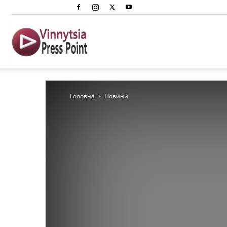
Вінниця
Преспоінт
Головна
Новини