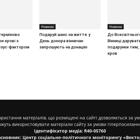
Новини
Новини
 терміново
Подаруй шанс на життя: у
До Всесвітнього
и крові з
День донора вінничан
Вінниці дарува
езус-фактором
запрошують на донацію
подарунки тим,
кров
ристання матеріалів, що розміщені на сайті дозволяється за у
ожуть використовувати матеріали сайту за умови гіперпосилан
Ідентифікатор медіа: R40-05760
асновник: Центр соціально-політичного моніторингу «Векто