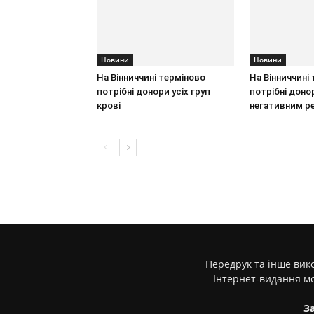
Новини
Новини
На Вінниччині терміново
На Вінниччині
потрібні донори усіх груп
потрібні донор
крові
негативним р
Передрук та інше вико
Інтернет-видання м
З