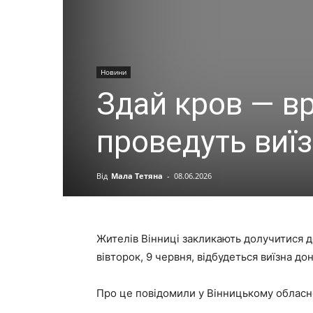
Новини
Здай кров — вр
проведуть виї
Від
Мала Тетяна
-
08.06.2026
Жителів Вінниці закликають долучитися до
вівторок, 9 червня, відбудеться виїзна до
Про це повідомили у Вінницькому обласн