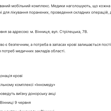
ований мобільний комплекс. Медики наголошують, що кожна д
ні для лікування поранених, проведення складних операцій, 
я за адресою: м. Вінниця, вул. Стрілецька, 7В.
тво є безпечним, а потреба в запасах крові залишається пос
 потреб медичних закладів області.
донація крові
ільному комплексі «Інномеду»
роведуть виїзну донорську акці
Вінниці 9 червня