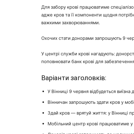
Для забору крові працюватиме спеціаліз
адже кров та її компоненти щодня потріб
важкими захворюваннями.
Охочих стати донорами запрошують 9 червн
У центрі служби крові нагадують: донорс
поповнювати банк крові для забезпечення
Варіанти заголовків:
У Вінниці 9 червня відбудеться виїзна 
Вінничан запрошують здати кров у моб
Здай кров — врятуй життя: у Вінниці п
Мобільний центр крові працюватиме у 