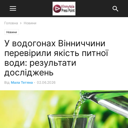
Головна
Новини
Новини
У водогонах Вінниччини
перевірили якість питної
води: результати
досліджень
Від
Мала Тетяна
-
02.06.2026