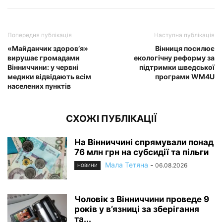
Попередня публікація
Наступна публікація
«Майданчик здоров’я»
Вінниця посилює
вирушає громадами
екологічну реформу за
Вінниччини: у червні
підтримки шведської
медики відвідають всім
програми WM4U
населених пунктів
СХОЖІ ПУБЛІКАЦІЇ
На Вінниччині спрямували понад
76 млн грн на субсидії та пільги
Мала Тетяна
-
06.08.2026
НОВИНИ
Чоловік з Вінниччини проведе 9
років у в’язниці за зберігання
та...