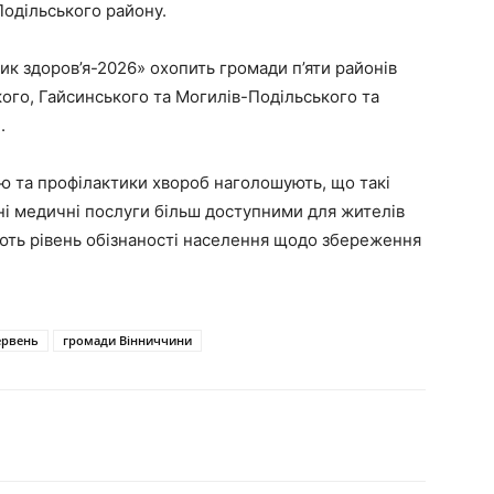
Подільського району.
к здоров’я-2026» охопить громади п’яти районів
ого, Гайсинського та Могилів-Подільського та
.
ю та профілактики хвороб наголошують, що такі
ні медичні послуги більш доступними для жителів
ують рівень обізнаності населення щодо збереження
ервень
громади Вінниччини