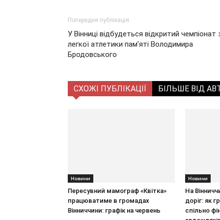
Попередня публікація
У Вінниці відбудеться відкритий чемпіонат 
легкої атлетики пам’яті Володимира
Бродовського
СХОЖІ ПУБЛІКАЦІЇ
БІЛЬШЕ ВІД АВ
Новини
Новини
Пересувний мамограф «Квітка»
На Вінничч
працюватиме в громадах
доріг: як 
Вінниччини: графік на червень
спільно фі