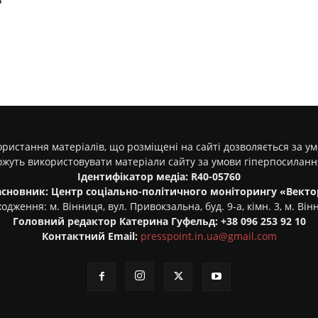
в
ристання матеріалів, що розміщені на сайті дозволяється за у
ожуть використовувати матеріали сайту за умови гіперпосилан
Ідентифікатор медіа: R40-05760
асновник: Центр соціально-політичного моніторингу «Векто
одження: м. Вінниця, вул. Привокзальна, буд. 9-а, кімн. 3, м. Він
Головний редактор Катерина Гуфельд: +38 096 253 92 10
Контактний Email:
presspoint.in.ua@gmail.com