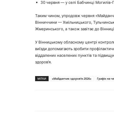
30 червня — у селі Бабчинці Могилів-
Таким чином, упродовж червня «Майданчи
Вінниччини — Хмільницького, Тульчинськ
Жмеринського, а також завітає до Вінниці
У Вінницькому обласному центрі контрол
виїзди допомагають зробити профілактич
віддалених населених пунктів та підвищ
здоров’я.
МІТКИ
«Майданчик здоров’я-2026»
Графік на ч
Поділитися