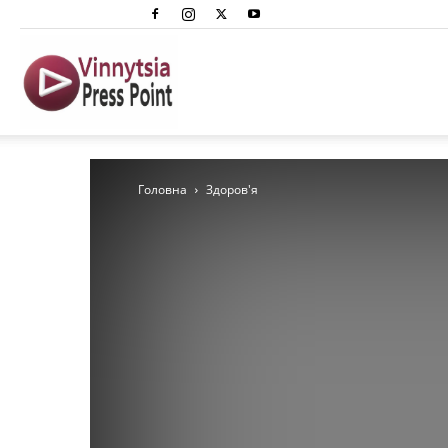
Вінниця
Преспоінт
Головна
Здоров'я