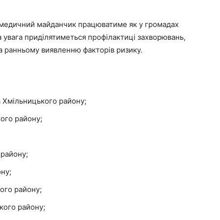
 медичний майданчик працюватиме як у громадах
на увага приділятиметься профілактиці захворювань,
а ранньому виявленню факторів ризику.
ка Хмільницького району;
кого району;
 району;
ну;
ого району;
кого району;