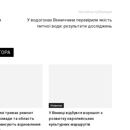
Наступна публікація
з
У водогонах Вінниччини перевірили якість
питної води: результати досліджень
ТОРА
Новини
ині триває ремонт
У Вінниці відбувся воркшоп з
громади та область
розвитку європейських
нансують відновлення
культурних маршрутів