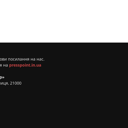
мови посилання на нас.
ня на
presspoint.in.ua
р»
ниця, 21000