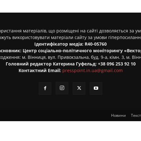
ристання матеріалів, що розміщені на сайті дозволяється за у
ожуть використовувати матеріали сайту за умови гіперпосилан
Ідентифікатор медіа: R40-05760
асновник: Центр соціально-політичного моніторингу «Векто
одження: м. Вінниця, вул. Привокзальна, буд. 9-а, кімн. 3, м. Він
Головний редактор Катерина Гуфельд: +38 096 253 92 10
Контактний Email:
presspoint.in.ua@gmail.com
Новини
Текс