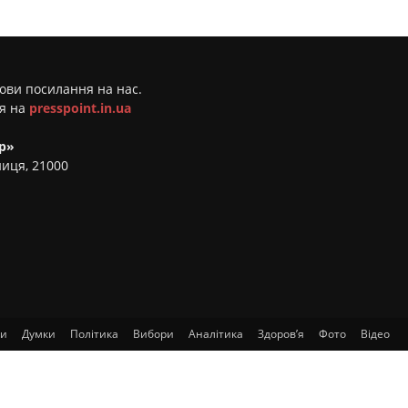
мови посилання на нас.
ня на
presspoint.in.ua
р»
ниця, 21000
ти
Думки
Політика
Вибори
Аналітика
Здоров’я
Фото
Відео