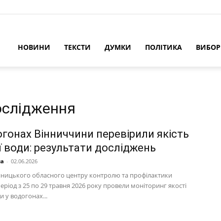
НОВИНИ
ТЕКСТИ
ДУМКИ
ПОЛІТИКА
ВИБО
ослідження
огонах Вінниччини перевірили якість
ї води: результати досліджень
на
-
02.06.2026
інницького обласного центру контролю та профілактики
еріод з 25 по 29 травня 2026 року провели моніторинг якості
и у водогонах...