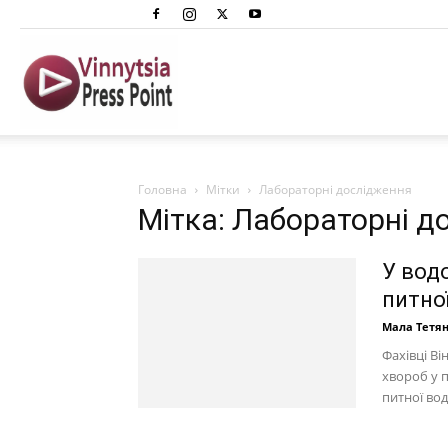
Вінниця
Преспоінт
Головна
Мітки
Лабораторні дослідження
Мітка: Лабораторні д
У вод
питно
Мала Тетя
Фахівці В
хвороб у п
питної вод