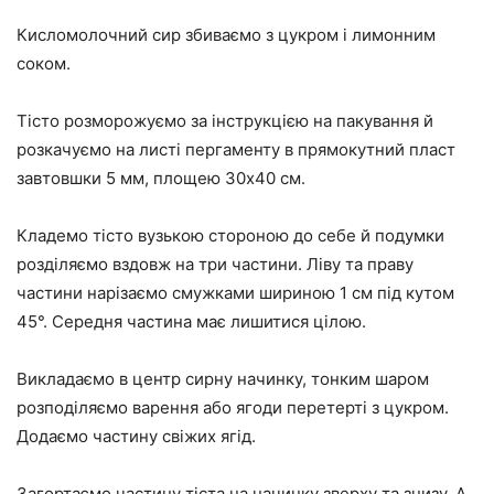
Кисломолочний сир збиваємо з цукром і лимонним
соком.
Тісто розморожуємо за інструкцією на пакування й
розкачуємо на листі пергаменту в прямокутний пласт
завтовшки 5 мм, площею 30х40 см.
Кладемо тісто вузькою стороною до себе й подумки
розділяємо вздовж на три частини. Ліву та праву
частини нарізаємо смужками шириною 1 см під кутом
45°. Середня частина має лишитися цілою.
Викладаємо в центр сирну начинку, тонким шаром
розподіляємо варення або ягоди перетерті з цукром.
Додаємо частину свіжих ягід.
Загортаємо частину тіста на начинку зверху та знизу. А