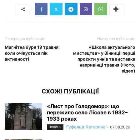
Попередня публікація
Наступна публікація
Магнітна буря 19 травня:
«Школа актуального
коли очікується пік
мистецтва» у Вінниці: перші
активності
проєкти учнів та виставка
наприкінці травня (Фото,
відео)
СХОЖІ ПУБЛІКАЦІЇ
«Лист про Голодомор»: що
пережило село Лісове в 1932–
1933 роках
Гуфельд Катерина
-
07.08.2026
НОВИНИ