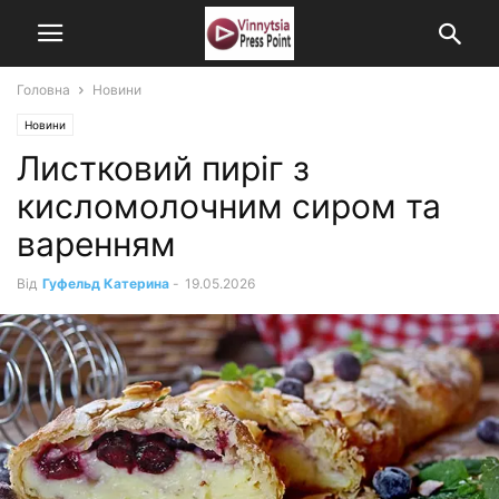
Головна
Новини
Новини
Листковий пиріг з
кисломолочним сиром та
варенням
Від
Гуфельд Катерина
-
19.05.2026