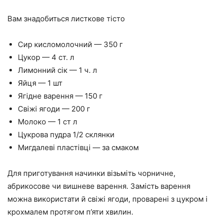
Вам знадобиться листкове тісто
Сир кисломолочний — 350 г
Цукор — 4 ст. л
Лимонний сік — 1 ч. л
Яйця — 1 шт
Ягідне варення — 150 г
Свіжі ягоди — 200 г
Молоко — 1 ст л
Цукрова пудра 1/2 склянки
Мигдалеві пластівці — за смаком
Для приготування начинки візьміть чорничне,
абрикосове чи вишневе варення. Замість варення
можна використати й свіжі ягоди, проварені з цукром і
крохмалем протягом п’яти хвилин.