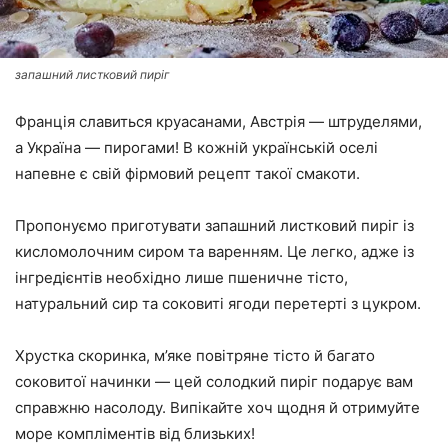
запашний листковий пиріг
Франція славиться круасанами, Австрія — штруделями,
а Україна — пирогами! В кожній українській оселі
напевне є свій фірмовий рецепт такої смакоти.
Пропонуємо приготувати запашний листковий пиріг із
кисломолочним сиром та варенням. Це легко, адже із
інгредієнтів необхідно лише пшеничне тісто,
натуральний сир та соковиті ягоди перетерті з цукром.
Хрустка скоринка, м’яке повітряне тісто й багато
соковитої начинки — цей солодкий пиріг подарує вам
справжню насолоду. Випікайте хоч щодня й отримуйте
море компліментів від близьких!