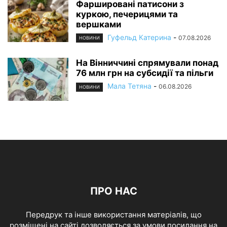
Фаршировані патисони з
куркою, печерицями та
вершками
Гуфельд Катерина
-
07.08.2026
НОВИНИ
На Вінниччині спрямували понад
76 млн грн на субсидії та пільги
Мала Тетяна
-
06.08.2026
НОВИНИ
ПРО НАС
Передрук та інше використання матеріалів, що
розміщені на сайті дозволяється за умови посилання на