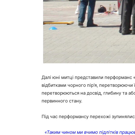
Далі юні митці представили перформанс 
відбитками чорного пір’я, перетворюючи ї
перетворюються на досвід, глибину та аб
первинного стану.
Під час перформансу перехожі зупинялися
«Таким чином ми вчимо підлітків працюва