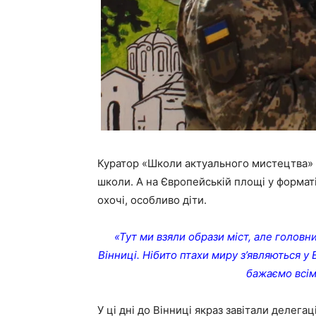
Куратор «Школи актуального мистецтва» 
школи. А на Європейській площі у формат
охочі, особливо діти.
«Тут ми взяли образи міст, але головн
Вінниці. Нібито птахи миру з’являються у
бажаємо всім
У ці дні до Вінниці якраз завітали делега