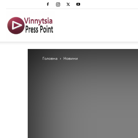
Вінниця
Преспоінт
Головна
Новини