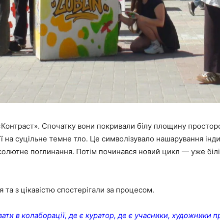
«Контраст». Спочатку вони покривали білу площину простор
ї на суцільне темне тло. Це символізувало нашарування індив
солютне поглинання. Потім починався новий цикл — уже білі
 та з цікавістю спостерігали за процесом.
ти в колаборації, де є куратор, де є учасники, художники про