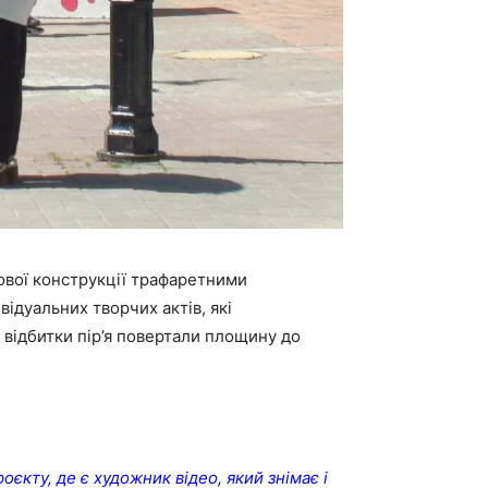
ової конструкції трафаретними
ідуальних творчих актів, які
 відбитки пір’я повертали площину до
єкту, де є художник відео, який знімає і