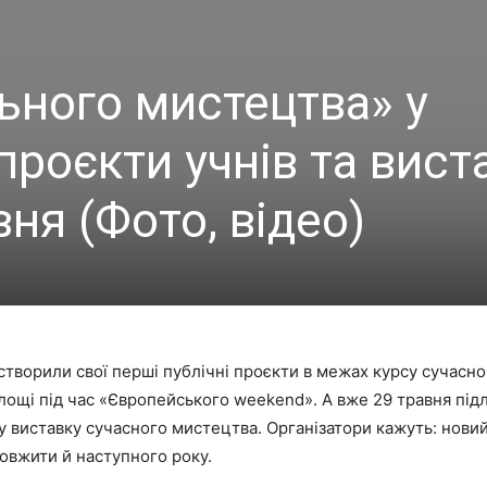
ьного мистецтва» у
 проєкти учнів та вист
вня (Фото, відео)
 створили свої перші публічні проєкти в межах курсу сучасн
лощі під час «Європейського weekend». А вже 29 травня під
 виставку сучасного мистецтва. Організатори кажуть: нови
овжити й наступного року.