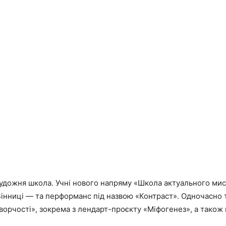
 художня школа. Учні нового напряму «Школа актуального ми
інниці — та перформанс під назвою «Контраст». Одночасно т
творчості», зокрема з лендарт-проєкту «Міфогенез», а тако