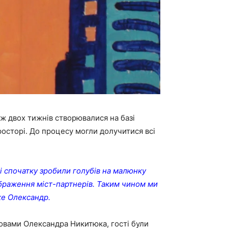
 двох тижнів створювалися на базі
осторі. До процесу могли долучитися всі
ні спочатку зробили голубів на малюнку
зображення міст-партнерів. Таким чином ми
же Олександр.
словами Олександра Никитюка, гості були