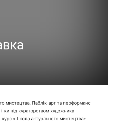
авка
ого мистецтва. Паблік-арт та перформанс
літки під кураторством художника
й курс «Школа актуального мистецтва»