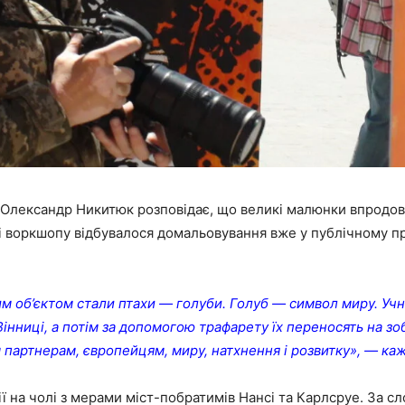
Олександр Никитюк розповідає, що великі малюнки впродовж
і воркшопу відбувалося домальовування вже у публічному пр
им об’єктом стали птахи — голуби. Голуб — символ миру. Уч
 Вінниці, а потім за допомогою трафарету їх переносять на 
 партнерам, європейцям, миру, натхнення і розвитку», — ка
ції на чолі з мерами міст-побратимів Нансі та Карлсруе. За 