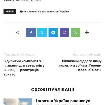
МІТКИ
День захисників та захисниць України
Попередня публікація
Наступна публікація
Відкритий чемпіонат з
Вінничани віддали шану
плавання для ветеранів у
полеглим воїнам і Героям
Вінниці — реєстрація
Небесної Сотні
триває
СХОЖІ ПУБЛІКАЦІЇ
1 жовтня Україна вшановує