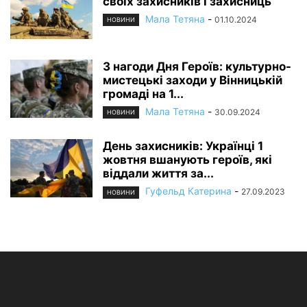
своїх захисників і захисниць
Мала Тетяна
-
01.10.2024
НОВИНИ
З нагоди Дня Героїв: культурно-
мистецькі заходи у Вінницькій
громаді на 1...
Мала Тетяна
-
30.09.2024
НОВИНИ
День захисників: Українці 1
жовтня вшанують героїв, які
віддали життя за...
Гуфельд Катерина
-
27.09.2023
НОВИНИ