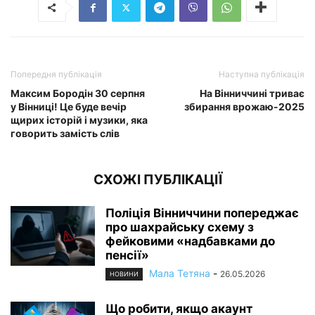
Попередня публікація
Наступна публікація
Максим Бородін 30 серпня
На Вінниччині триває
у Вінниці! Це буде вечір
збирання врожаю-2025
щирих історій і музики, яка
говорить замість слів
СХОЖІ ПУБЛІКАЦІЇ
Поліція Вінниччини попереджає
про шахрайську схему з
фейковими «надбавками до
пенсії»
Мала Тетяна
-
26.05.2026
НОВИНИ
Що робити, якщо акаунт