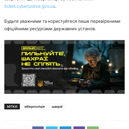
ticket.cyberpolice.gov.ua
.
Будьте уважними та користуйтеся лише перевіреними
офіційними ресурсами державних установ.
МІТКИ
кіберполіція
шахраї