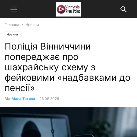
Головна
Новини
Новини
Поліція Вінниччини
попереджає про
шахрайську схему з
фейковими «надбавками до
пенсії»
Від
Мала Тетяна
-
26.05.2026