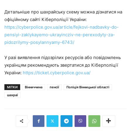
Детальніше про шахрайську схему можна дізнатися на
офіційному сайті Кіберполіції України:
https://cyberpolice.gov.ua/article/fejkovi-nadbavky-do-
pensiyi-zaklykayemo-ukrayincziv-ne-perexodyty-za-
pidozrilymy-posylannyamy-6743/
У разі виявлення підозрілих ресурсів або повідомлень
українцям рекомендують звертатися до Кіберполіції
України:
https://ticket.cyberpolice.gov.ua/
МІТКИ
Вінниччина
пенсії
Поліція Вінницької області
шахраї