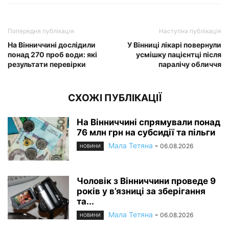
Попередня публікація
Наступна публікація
На Вінниччині дослідили
У Вінниці лікарі повернули
понад 270 проб води: які
усмішку пацієнтці після
результати перевірки
паралічу обличчя
СХОЖІ ПУБЛІКАЦІЇ
На Вінниччині спрямували понад
76 млн грн на субсидії та пільги
Мала Тетяна
-
06.08.2026
НОВИНИ
Чоловік з Вінниччини проведе 9
років у в’язниці за зберігання
та...
Мала Тетяна
-
06.08.2026
НОВИНИ