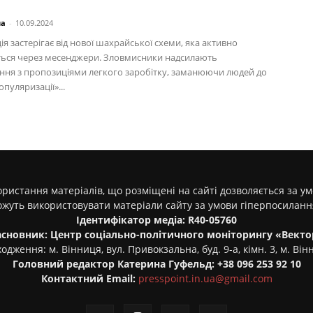
на
-
10.09.2024
ія застерігає від нової шахрайської схеми, яка активно
ся через месенджери. Зловмисники надсилають
ння з пропозиціями легкого заробітку, заманюючи людей до
опуляризації»...
ристання матеріалів, що розміщені на сайті дозволяється за у
ожуть використовувати матеріали сайту за умови гіперпосилан
Ідентифікатор медіа: R40-05760
асновник: Центр соціально-політичного моніторингу «Векто
одження: м. Вінниця, вул. Привокзальна, буд. 9-а, кімн. 3, м. Він
Головний редактор Катерина Гуфельд: +38 096 253 92 10
Контактний Email:
presspoint.in.ua@gmail.com