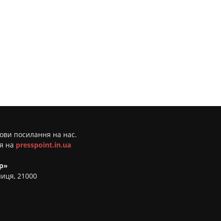
мови посилання на нас.
ня на
presspoint.in.ua
р»
ниця, 21000