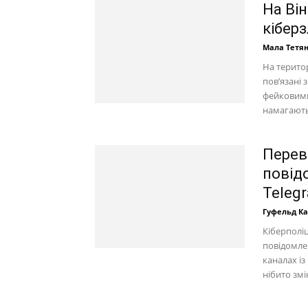
На Ві
кібер
Мала Тетя
На територ
пов’язані 
фейковими
намагають
Перев
повід
Teleg
Гуфельд К
Кіберполі
повідомле
каналах із
нібито змін