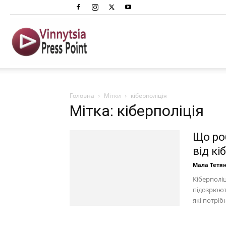
Вінниця
Преспоінт
Головна
Мітки
кіберполіція
Мітка: кіберполіція
Що ро
від кі
Мала Тетя
Кіберполіц
підозрюють
які потріб