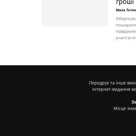
гроші
Мала Тетя
Кіберполіц
поширюєть
повідомле
участі в «п
Передрук та інше вико
Інтернет-видання м
З
Місце знах