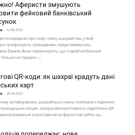
жно! Аферисти змушують
овити фейковий банківський
сунок
на
-
12.06.2025
ія попереджає про нову схему шахрайства, у якій
ки телефонують громадянам, представляючись
ами банків. Вони переконують, що старий мобільний
 більше не працює, і...
ові QR-коди: як шахраї крадуть дані
вських карт
на
-
28.04.2025
знову активізувалась шахрайська схема, пов’язана з підміною
в громадських місцях. Шахраї використовують підроблені QR-
еренаправлення користувачів на фішингові сайти, на...
поліція попереджає: нова