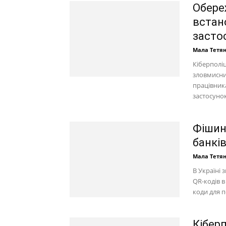
Обере
встан
засто
Мала Тетя
Кіберполіц
зловмисни
працівник
застосунок
Фішинг
банкі
Мала Тетя
В Україні 
QR-кодів 
коди для п
Кібер