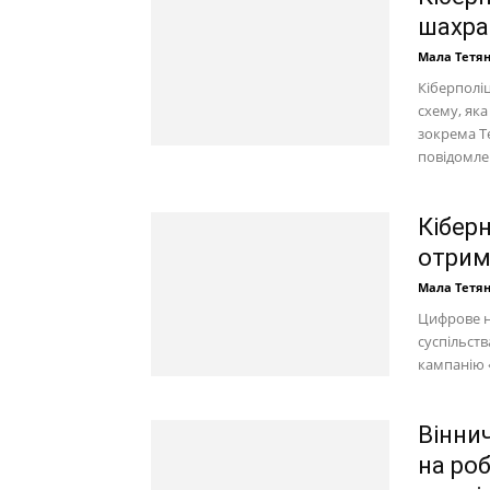
шахра
Мала Тетя
Кіберполі
схему, як
зокрема T
повідомлен
Кібер
отрим
Мала Тетя
Цифрове н
суспільст
кампанію «
Вінни
на роб