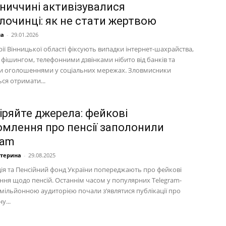
нниччині активізувалися
злочинці: як не стати жертвою
на
-
29.01.2026
ії Вінницької області фіксують випадки інтернет-шахрайства,
з фішингом, телефонними дзвінками нібито від банків та
 оголошеннями у соціальних мережах. Зловмисники
ся отримати...
іряйте джерела: фейкові
омлення про пенсії заполонили
ram
атерина
-
29.08.2025
ція та Пенсійний фонд України попереджають про фейкові
ння щодо пенсій. Останнім часом у популярних Telegram-
 мільйонною аудиторією почали з’являтися публікації про
у...