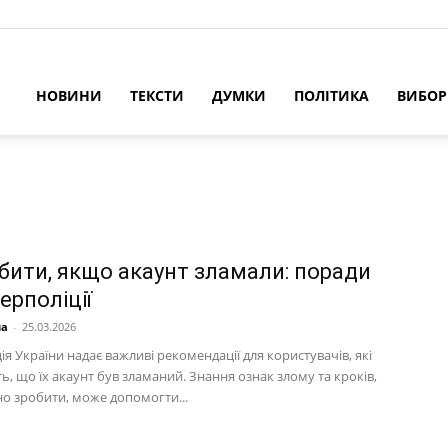
НОВИНИ
ТЕКСТИ
ДУМКИ
ПОЛІТИКА
ВИБО
бити, якщо акаунт зламали: поради
берполіції
на
-
25.03.2026
ія України надає важливі рекомендації для користувачів, які
, що їх акаунт був зламаний. Знання ознак злому та кроків,
но зробити, може допомогти...