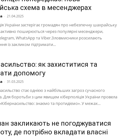
йська схема в месенджерах
на
-
21.04.2025
ція України застерігає громадян про небезпечну шахрайську
а активно поширюється через популярні месенджери,
elegram, WhatsApp та Viber.Зловмисники розсилають
ня із закликом підтримати...
насильство: як захиститися та
ати допомогу
на
-
31.03.2025
асильство стає однією з найбільших загроз сучасного
ва. Для боротьби з цим явищем кіберполіція України провела
Кібернасильство: знаємо та протидіємо». У межах...
чан закликають не погоджуватися
оту, де потрібно вкладати власні