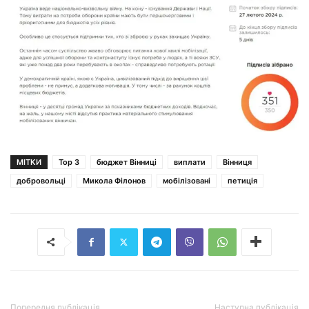
МІТКИ
Top 3
бюджет Вінниці
виплати
Вінниця
добровольці
Микола Філонов
мобілізовані
петиція
Попередня публікація
Наступна публікація