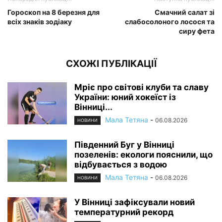
Гороскоп на 8 березня для
Смачний салат зі
всіх знаків зодіаку
слабосолоного лосося та
сиру фета
СХОЖІ ПУБЛІКАЦІЇ
Мріє про світові клуби та славу
України: юний хокеїст із
Вінниці...
Мала Тетяна
-
06.08.2026
НОВИНИ
Південний Буг у Вінниці
позеленів: екологи пояснили, що
відбувається з водою
Мала Тетяна
-
06.08.2026
НОВИНИ
У Вінниці зафіксували новий
температурний рекорд