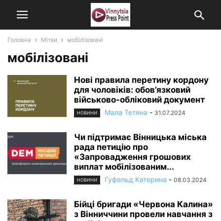
Головна
Мітки
мобілізовані
мобілізовані
Нові правила перетину кордону
для чоловіків: обов’язковий
військово-обліковий документ
Мала Тетяна
-
31.07.2024
НОВИНИ
Чи підтримає Вінницька міська
рада петицію про
«Запровадження грошових
виплат мобілізованим...
Гуфельд Катерина
-
08.03.2024
НОВИНИ
Бійці бригади «Червона Калина»
з Вінниччини провели навчання з