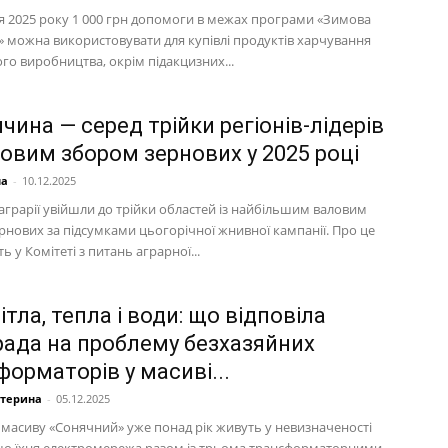
ня 2025 року 1 000 грн допомоги в межах програми «Зимова
» можна використовувати для купівлі продуктів харчування
го виробництва, окрім підакцизних...
чина — серед трійки регіонів-лідерів
ловим збором зернових у 2025 році
на
-
10.12.2025
аграрії увійшли до трійки областей із найбільшим валовим
рнових за підсумками цьогорічної жнивної кампанії. Про це
 у Комітеті з питань аграрної...
ітла, тепла і води: що відповіла
рада на проблему безхазяйних
орматорів у масиві...
атерина
-
05.12.2025
масиву «Сонячний» уже понад рік живуть у невизначеності