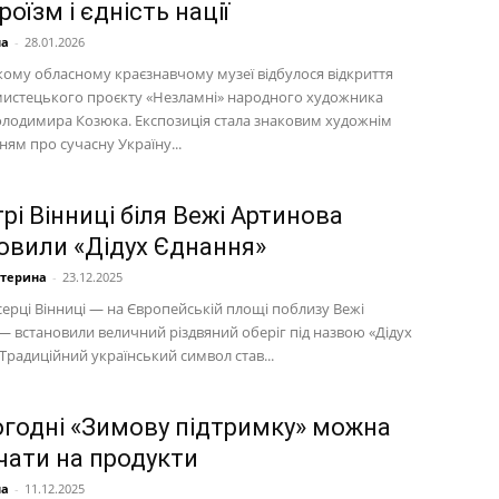
роїзм і єдність нації
на
-
28.01.2026
кому обласному краєзнавчому музеї відбулося відкриття
мистецького проєкту «Незламні» народного художника
олодимира Козюка. Експозиція стала знаковим художнім
ям про сучасну Україну...
рі Вінниці біля Вежі Артинова
овили «Дідух Єднання»
атерина
-
23.12.2025
серці Вінниці — на Європейській площі поблизу Вежі
— встановили величний різдвяний оберіг під назвою «Дідух
Традиційний український символ став...
огодні «Зимову підтримку» можна
чати на продукти
на
-
11.12.2025