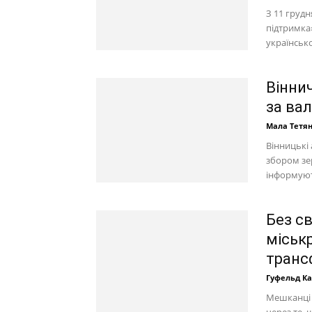
З 11 груд
підтримка
українсько
Віннич
за ва
Мала Тетя
Вінницькі 
збором зе
інформують
Без св
міськ
трансф
Гуфельд К
Мешканці 