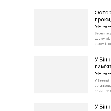
Фотор
проки
Гуфельд К
Весна пасу
цьому міст
разом із п
У Вінн
пам’ят
Гуфельд К
У Вінниці 
організову
прийшли в
У Він