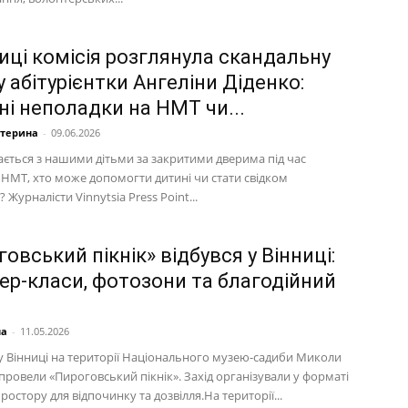
иці комісія розглянула скандальну
 абітурієнтки Ангеліни Діденко:
ні неполадки на НМТ чи...
атерина
-
09.06.2026
ається з нашими дітьми за закритими дверима під час
 НМТ, хто може допомогти дитині чи стати свідком
Журналісти Vinnytsia Press Point...
овський пікнік» відбувся у Вінниці:
ер-класи, фотозони та благодійний
на
-
11.05.2026
 у Вінниці на території Національного музею-садиби Миколи
провели «Пироговський пікнік». Захід організували у форматі
ростору для відпочинку та дозвілля.На території...