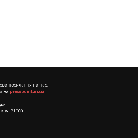
мови посилання на нас.
ня на
presspoint.in.ua
р»
ниця, 21000