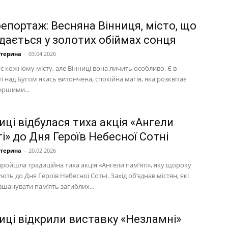
епортаж: Весняна Вінниця, місто, що
дається у золотих обіймах сонця
атерина
-
03.04.2026
є кожному місту, але Вінниці вона личить особливо. Є в
і над Бугом якась витончена, спокійна магія, яка розквітає
ершими...
иці відбулася тиха акція «Ангели
і» до Дня Героїв Небесної Сотні
атерина
-
20.02.2026
пройшла традиційна тиха акція «Ангели пам’яті», яку щороку
ють до Дня Героїв Небесної Сотні. Захід об’єднав містян, які
шанувати пам’ять загиблих...
ниці відкрили виставку «Незламні»