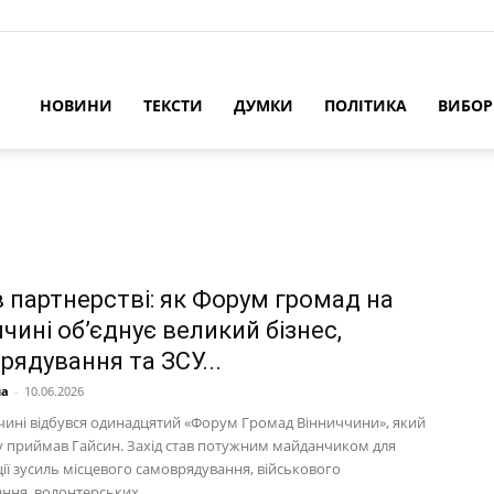
НОВИНИ
ТЕКСТИ
ДУМКИ
ПОЛІТИКА
ВИБО
в партнерстві: як Форум громад на
чині об’єднує великий бізнес,
рядування та ЗСУ...
на
-
10.06.2026
чині відбувся одинадцятий «Форум Громад Вінниччини», який
у приймав Гайсин. Захід став потужним майданчиком для
ії зусиль місцевого самоврядування, військового
ння, волонтерських...