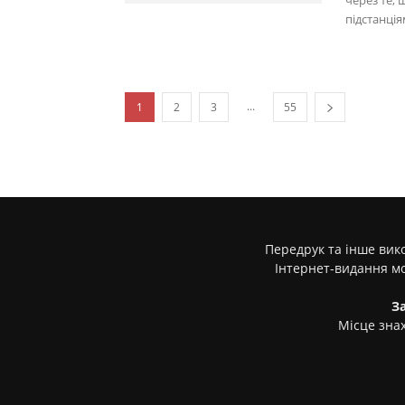
через те,
підстанція
...
1
2
3
55
Передрук та інше вико
Інтернет-видання м
З
Місце знах