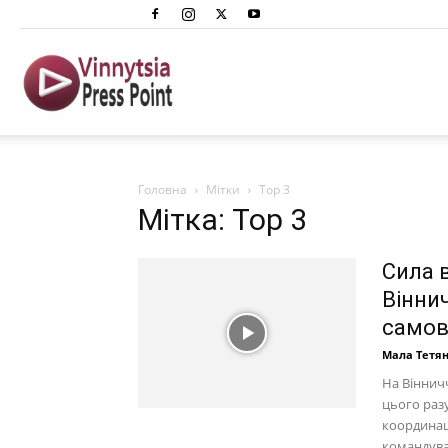
Вінниця
Преспоінт
Головна
Мітки
Top 3
Мітка: Top 3
Сила 
Віннич
самов
Мала Тетя
На Віннич
цього раз
координац
командува