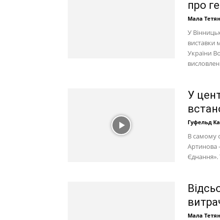
про ге
Мала Тетя
У Вінниць
виставки 
України В
висловленн
У цент
встан
Гуфельд К
В самому 
Артинова 
Єднання». 
Відсь
витра
Мала Тетя