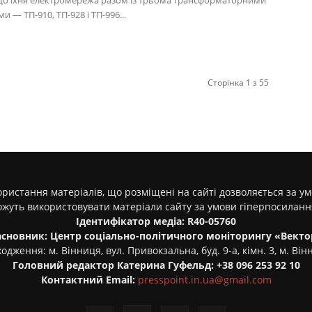
 що їхня електромережа разом із трьома трансформаторними
ми — ТП-910, ТП-928 і ТП-996...
Сторінка 1 з 55
ристання матеріалів, що розміщені на сайті дозволяється за у
ожуть використовувати матеріали сайту за умови гіперпосилан
Ідентифікатор медіа: R40-05760
асновник: Центр соціально-політичного моніторингу «Векто
одження: м. Вінниця, вул. Привокзальна, буд. 9-а, кімн. 3, м. Він
Головний редактор Катерина Гуфельд: +38 096 253 92 10
Контактний Email:
presspoint.in.ua@gmail.com