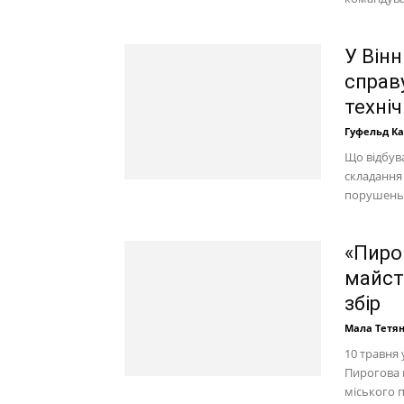
У Вінн
справу
техніч
Гуфельд К
Що відбув
складання
порушень? 
«Пирог
майст
збір
Мала Тетя
10 травня
Пирогова 
міського п