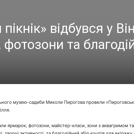
пікнік» відбувся у Він
 фотозони та благоді
ального музею-садиби Миколи Пирогова провели «Пироговський
ілля.
али ярмарок, фотозони, майстер-класи, зони з аквагримом та
і, творчі активності, та благодійний збір коштів для екіпажу 