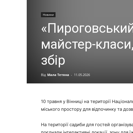
Новини
«Пироговський 
майстер-класи,
збір
Від
Мала Тетяна
-
11.05.2026
10 травня у Вінниці на території Націон
міського простору для відпочинку та дозв
На території садиби для гостей організув
поєднали інтерактивні локації, зону для їж