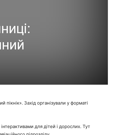
ниці:
йний
 пікнік». Захід організували у форматі
 інтерактивами для дітей і дорослих. Тут
авіаційного підрозділу.