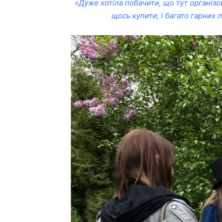
«Дуже хотіла побачити, що тут організов
щось купити, і багато гарних 