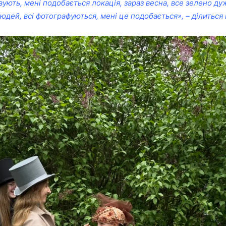
ують, мені подобається локація, зараз весна, все зелено ду
людей, всі фотографуються, мені це подобається», – ділиться