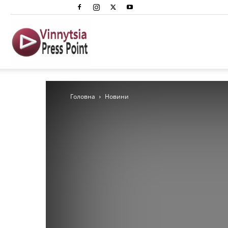
Вінниця
Преспоінт
Головна
Новини