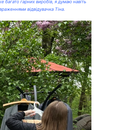
же багато гарних виробів, я думаю навіть
 враженнями відвідувачка Тіна.