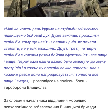
«Майже кожен день їздимо на стрільби займаємось
підвищуємо бойовий дух. Дуже важливо проходити
стрільби, тому що навіть з перших днів, як почали
стріляти, не у всіх виходило. Другі, треті, четверті
стрільби з кожним разом бойова ефективність все вище
і вище. Перші рази навіть важко було звикнути до звуку
пострілів і в кожному пострілі важко попасти. Але з
кожним разом воно напрацьовується і точність все
вище і вище»
, – розповідає на полігоні боєць
тероборони Владислав.
За словами начальника відділення морально
психологічного забезпечення Вінницької бригади