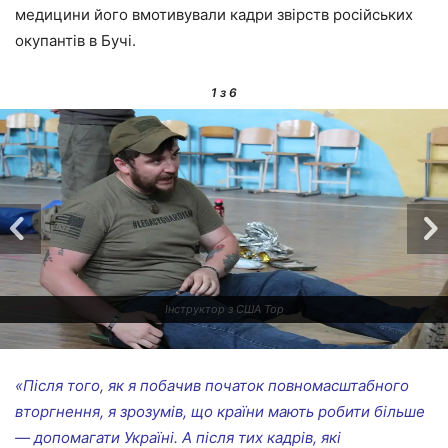
медицини його вмотивували кадри звірств російських
окупантів в Бучі.
1
з 6
Інструктор з США Тор
«Після того, як я побачив початок повномасштабного
вторгнення, я зрозумів, що країни мають робити більше
— допомагати Україні. А після тих кадрів, які