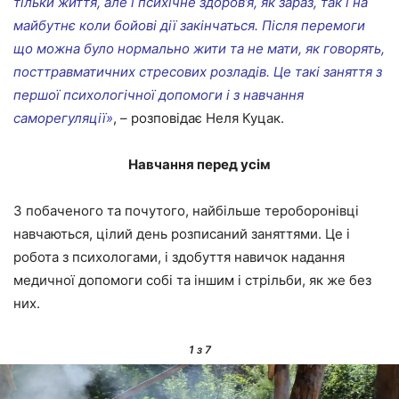
тільки життя, але і психічне здоров’я, як зараз, так і на
майбутнє коли бойові дії закінчаться. Після перемоги
що можна було нормально жити та не мати, як говорять,
посттравматичних стресових розладів. Це такі заняття з
першої психологічної допомоги і з навчання
саморегуляції»
, – розповідає Неля Куцак.
Навчання перед усім
З побаченого та почутого, найбільше тероборонівці
навчаються, цілий день розписаний заняттями. Це і
робота з психологами, і здобуття навичок надання
медичної допомоги собі та іншим і стрільби, як же без
них.
1
з 7