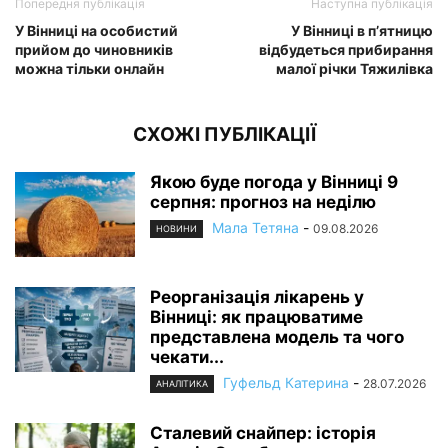
Попередня публікація
Наступна публікація
У Вінниці на особистий
У Вінниці в п’ятницю
прийом до чиновників
відбудеться прибирання
можна тільки онлайн
малої річки Тяжилівка
СХОЖІ ПУБЛІКАЦІЇ
Якою буде погода у Вінниці 9
серпня: прогноз на неділю
Мала Тетяна
-
09.08.2026
НОВИНИ
Реорганізація лікарень у
Вінниці: як працюватиме
представлена модель та чого
чекати...
Гуфельд Катерина
-
28.07.2026
АНАЛІТИКА
Сталевий снайпер: історія