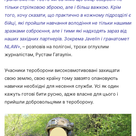
тільки стрілковою зброєю, але і більш важкою. Крім
того, хочу сказати, що практично в кожному підрозділі є
бійці, які пройшли навчання володіння не тільки нашими
зразками озброєння, але і тими які надходять зараз від
наших західних партнерів. Зокрема Javelin і гранатомет
NLAW»
, – розповів на полігоні, трохи оглухлим
журналістам, Рустам Гатаулін.
Учасники тероборони високовмотивовані захищати
свою землю, свою країну тому завзято опановують
навички необхідні для несення служби. Усі як один
кажуть готові бити русню, адже власне для цього і
прийшли добровольцями в тероборону.