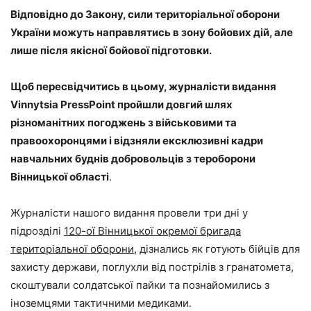
Відповідно до Закону, сили територіальної оборони
України можуть направлятись в зону бойових дій, але
лише після якісної бойової підготовки.
Щоб пересвідчитись в цьому, журналісти видання
Vinnytsia PressPoint пройшли довгий шлях
різноманітних погоджень з військовими та
правоохоронцями і відзняли ексклюзивні кадри
навчальних буднів добровольців з тероборони
Вінницької області
.
Журналісти нашого видання провели три дні у
підрозділі
120-ої Вінницької окремої бригада
територіальної оборони
, дізнались як готують бійців для
захисту держави, поглухли від пострілів з гранатомета,
скоштували солдатської пайки та познайомились з
іноземцями тактичними медиками.