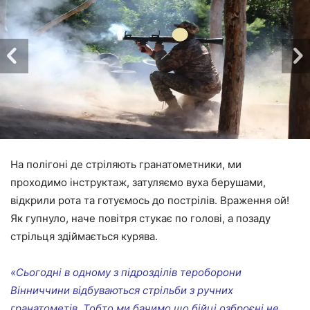
На полігоні де стріляють гранатометники, ми
проходимо інструктаж, затуляємо вуха берушами,
відкрили рота та готуємось до пострілів. Враження ой!
Як гупнуло, наче повітря стукає по голові, а позаду
стрільця здіймається курява.
«Сьогодні в одному з підрозділів тероборони
Вінниччини відбуваються стрільби з ручних
гранатометів. Тобто ми бачимо що бійці озброєні не