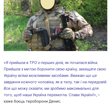
«Я прийшов в ТРО з перших днів, як почалася війна.
Прийшов з метою боронити свою країну, захищати свою
Україну всіма можливими засобами. Вважаю що це
завдання кожного чоловіка, як в тилу, так і на передовій.
Все що можу сказати, ми зробимо максимально для
того, щоб наша Україна перемогла. Слава Україні!»
, –
каже боєць тероборони Денис.