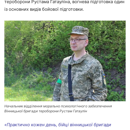
тероборони Рустама Гатауліна, вогнева підготовка один
із основних видів бойової підготовки.
Начальник відділення морально психологічного забезпечення
Вінницької бригади тероборони Рустам Гатаулін
«Практично кожен день, бійці вінницької бригади