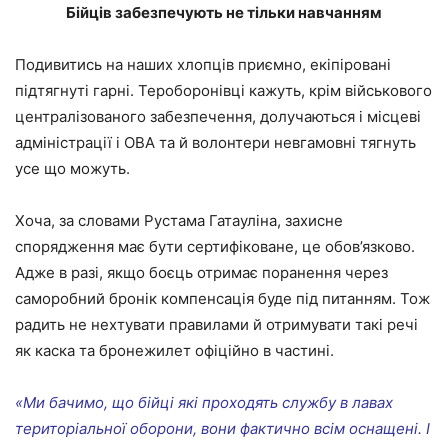
Бійців забезпечують не тільки навчанням
Подивитись на наших хлопців приємно, екіпіровані
підтягнуті гарні. Тероборонівці кажуть, крім військового
централізованого забезпечення, долучаються і місцеві
адміністрації і ОВА та й волонтери невгамовні тягнуть
усе що можуть.
Хоча, за словами Рустама Гатауліна, захисне
спорядження має бути сертифіковане, це обов’язково.
Адже в разі, якщо боєць отримає поранення через
саморобний бронік компенсація буде під питанням. Тож
радить не нехтувати правилами й отримувати такі речі
як каска та бронежилет офіційно в частині.
«Ми бачимо, що бійці які проходять службу в лавах
територіальної оборони, вони фактично всім оснащені. І