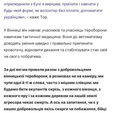
оприлюднили з Бучі я вирішив, приїхати і навчати у
будь-якій формі, як волонтер без оплати, допомагати
українцям»
, – каже Тор.
У Вінниці він навчає учасників та учасниць тероборони
навичкам тактичної медицини. Вони до автоматизму
доводять уміння швидко і правильно припинити
кровотечу, відновити дихання та стабілізувати стан свій
чи свого побратима.
За дні які ми провели разом з добровольцями
вінницької тероборони, в розмовах не на камеру, ми
чули одні й ті ж слова, часто з міцним слівцем: ми
будемо бити окупантів скрізь, з кожного віконця, з
кожного яру і за кожним деревом на нашій землі
агресора чекає смерть. А ось на запитання, чи є у
наших добровольців якісь скарги чи побажання, бійці