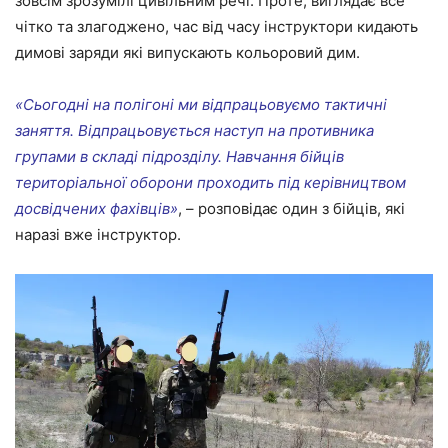
зовсім зрозумілі цивільним речі. Проте, виглядає все
чітко та злагоджено, час від часу інструктори кидають
димові заряди які випускають кольоровий дим.
«Сьогодні на полігоні ми відпрацьовуємо тактичні
заняття. Відпрацьовується наступ на противника
групами в складі підрозділу. Навчання бійців
територіальної оборони проходить під керівництвом
досвідчених фахівців»
, – розповідає один з бійців, які
наразі вже інструктор.