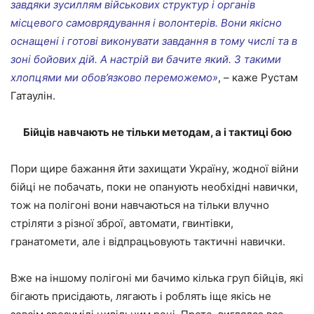
завдяки зусиллям військових структур і органів
місцевого самоврядування і волонтерів. Вони якісно
оснащені і готові виконувати завдання в тому числі та в
зоні бойових дій. А настрій ви бачите який. З такими
хлопцями ми обов’язково переможемо»
, – каже Рустам
Гатаулін.
Бійців навчають не тільки методам, а і тактиці бою
Пори щире бажання йти захищати Україну, жодної війни
бійці не побачать, поки не опанують необхідні навички,
тож на полігоні вони навчаються на тільки влучно
стріляти з різної зброї, автомати, гвинтівки,
гранатомети, але і відпрацьовують тактичні навички.
Вже на іншому полігоні ми бачимо кілька груп бійців, які
бігають присідають, лягають і роблять іще якісь не