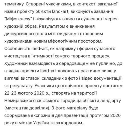
тематику. Створені учасниками, в контексті загальної
назви проекту об'єкти land-art, виконують завдання
"Міфогенезу" і візуалізують відчуття сучасності через
художній образ. Результатом є виникнення
дискурсивного поля між глядачем і створеним
художниками новим міфологічним простором.
Особливість land-art, як напрямку і форми сучасного
мистецтва в інтимності самого творчого процесу.
Художники взаємодіють з середовищем не публічно, до
глядача проекти land-art доходять практично лише у
вигляді виставок, складених з фото і відео документації,
як результату. Учасники цьогорічного проекту протягом
22-23 лютого 2020 р., створять на території
Немирівського скіфського городища об`єкти ленд арту
(мистецтва довкілля). З фото матеріалу буде
сформована експозиція для презентації протягом 2020
року в містах України та за кордоном.