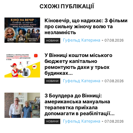
СХОЖІ ПУБЛІКАЦІЇ
Кіновечір, що надихає: 3 фільми
про сильну жіночу волю та
незламність
Гуфельд Катерина
-
07.08.2026
НОВИНИ
У Вінниці коштом міського
бюджету капітально
ремонтують дахи у трьох
будинках...
Гуфельд Катерина
-
07.08.2026
НОВИНИ
З Боулдера до Вінниці:
американська мануальна
терапевтка приїхала
допомагати в реабілітації...
Гуфельд Катерина
-
07.08.2026
НОВИНИ