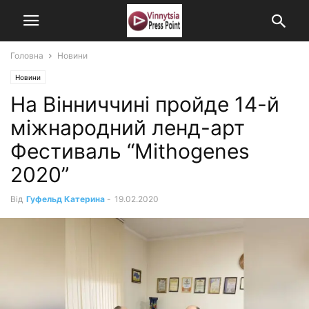
Головна
Новини
Новини
На Вінниччині пройде 14-й
міжнародний ленд-арт
Фестиваль “Mithogenes
2020”
Від
Гуфельд Катерина
-
19.02.2020