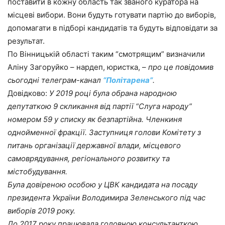
поставити в кожну область так званого куратора на
місцеві вибори. Вони будуть готувати партію до виборів,
допомагати в підборі кандидатів та будуть відповідати за
результат.
По Вінницькій області таким “смотрящим” визначили
Аліну Загоруйко – нардеп, юристка, –
про це повідомив
сьогодні телеграм-канал
“Політарена”
.
Довідково:
У 2019 році була обрана народною
депутаткою 9 скликання від партії “Слуга народу”
номером 59 у списку як безпартійна. Членкиня
однойменної фракції. Заступниця голови Комітету з
питань організації державної влади, місцевого
самоврядування, регіонального розвитку та
містобудування.
Була довіреною особою у ЦВК кандидата на посаду
президента України Володимира Зеленського під час
виборів 2019 року.
До 2017 року працювала головною консультанткою