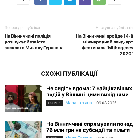
Попередня публікація
Наступна публікація
На Вінниччині поліція
На Вінниччині пройде 14-й
розшукує безвісти
міжнародний ленд-арт
зниклого Миколу Гурянова
Фестиваль “Mithogenes
2020”
СХОЖІ ПУБЛІКАЦІЇ
Не сидіть вдома: 7 найцікавіших
подій у Вінниці цими вихідними
Мала Тетяна
-
06.08.2026
НОВИНИ
На Вінниччині спрямували понад
76 млн грн на субсидії та пільги
Мала Тетяна
-