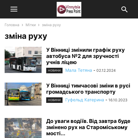
Головна
Мітки
зміна руху
зміна руху
У Вінниці змінили графік руху
автобуса №2 для зручності
учнів ліцею
Мала Тетяна
-
02.12.2024
НОВИНИ
У Вінниці тимчасові зміни в русі
громадського транспорту
Гуфельд Катерина
-
16.10.2023
НОВИНИ
До уваги водіїв. Від завтра буде
змінено рух на Староміському
мості...