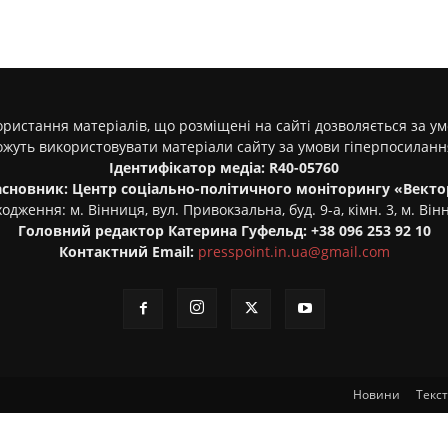
ристання матеріалів, що розміщені на сайті дозволяється за у
ожуть використовувати матеріали сайту за умови гіперпосилан
Ідентифікатор медіа: R40-05760
асновник: Центр соціально-політичного моніторингу «Векто
одження: м. Вінниця, вул. Привокзальна, буд. 9-а, кімн. 3, м. Він
Головний редактор Катерина Гуфельд: +38 096 253 92 10
Контактний Email:
presspoint.in.ua@gmail.com
Новини
Текс