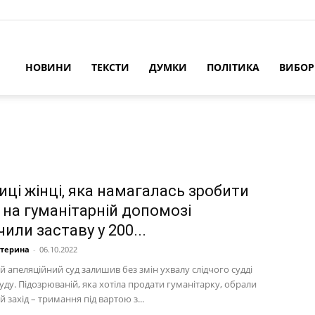
НОВИНИ
ТЕКСТИ
ДУМКИ
ПОЛІТИКА
ВИБО
иці жінці, яка намагалась зробити
 на гуманітарній допомозі
или заставу у 200...
атерина
-
06.10.2022
 апеляційний суд залишив без змін ухвалу слідчого судді
уду. Підозрюваній, яка хотіла продати гуманітарку, обрали
 захід – тримання під вартою з...