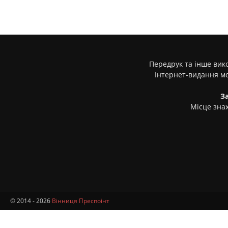
Передрук та інше вико
Інтернет-видання м
З
Місце знах
© 2014 - 2026
Вінниця Преспоінт