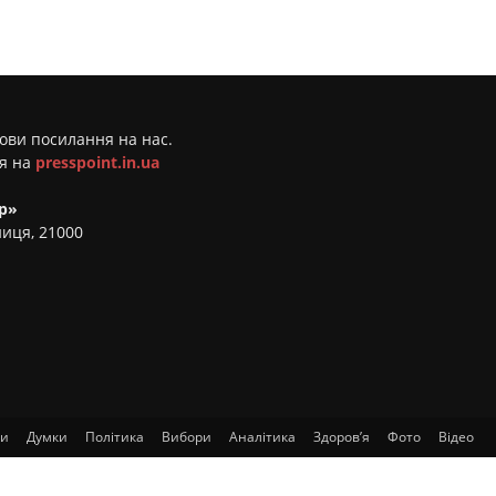
мови посилання на нас.
ня на
presspoint.in.ua
р»
ниця, 21000
ти
Думки
Політика
Вибори
Аналітика
Здоров’я
Фото
Відео