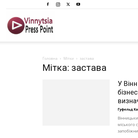
Вінниця
Преспоінт
Головна
Мітки
застава
Мітка: застава
У Вінн
бізнес
визнач
Гуфельд К
Вінницький
міського с
запобіжний