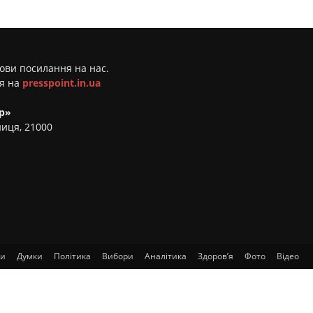
мови посилання на нас.
ня на
presspoint.in.ua
р»
ниця, 21000
ти
Думки
Політика
Вибори
Аналітика
Здоров’я
Фото
Відео