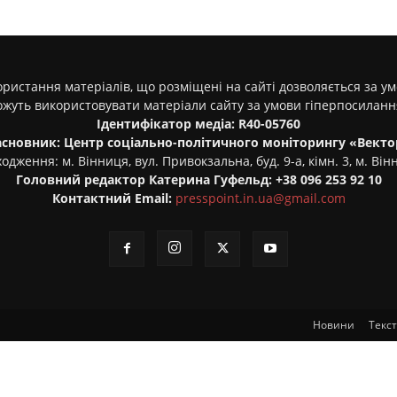
ристання матеріалів, що розміщені на сайті дозволяється за у
ожуть використовувати матеріали сайту за умови гіперпосилан
Ідентифікатор медіа: R40-05760
асновник: Центр соціально-політичного моніторингу «Векто
одження: м. Вінниця, вул. Привокзальна, буд. 9-а, кімн. 3, м. Він
Головний редактор Катерина Гуфельд: +38 096 253 92 10
Контактний Email:
presspoint.in.ua@gmail.com
Новини
Текс