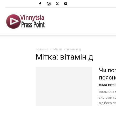
Вінниця
Преспоінт
Головна
Мітки
вітамін д
Мітка: вітамін д
Чи пот
поясн
Мала Тетя
Вітамін D 
системи та
від його п