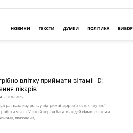
НОВИНИ
ТЕКСТИ
ДУМКИ
ПОЛІТИКА
ВИБО
рібно влітку приймати вітамін D:
ення лікарів
на
-
08.07.2026
відіграє важливу роль у підтримці здоров'я кісток, імунної
 роботи м'язів. У літній період багато людей відмовляються
рийому, вважаючи,...