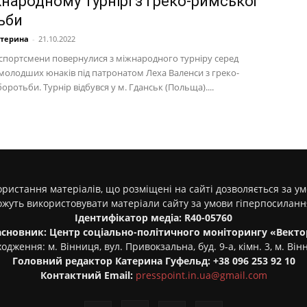
жнародному турнірі з греко-римської
ьби
атерина
-
21.10.2022
 спортсмени повернулися з міжнародного турніру серед
 молодших юнаків під патронатом Леха Валенси з греко-
оротьби. Турнір відбувся у м. Гданськ (Польща)....
ристання матеріалів, що розміщені на сайті дозволяється за у
ожуть використовувати матеріали сайту за умови гіперпосилан
Ідентифікатор медіа: R40-05760
асновник: Центр соціально-політичного моніторингу «Векто
одження: м. Вінниця, вул. Привокзальна, буд. 9-а, кімн. 3, м. Він
Головний редактор Катерина Гуфельд: +38 096 253 92 10
Контактний Email:
presspoint.in.ua@gmail.com