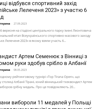
иці відбувся спортивний захід
пійське Лелеченя 2023» з участю 6
нд
атерина
-
27.09.2023
26 вересня на стадіоні центрального парку імені Леонтовича
фінальний етап Всеукраїнського спортивно-масового заходу
ке Лелеченя 2023» в якому взяли участь 6...
андист Артем Семенюк з Вінниці з
омом руки здобув срібло в Албанії
атерина
-
08.05.2023
одному рейтинговому турнірі «Top Tirana Open», що
 столиці Албанії Тірані, юний вінницький тхеквондист Артем
иборов срібну медаль. Про це повідомляють 20...
чани вибороли 11 медалей у Польщі