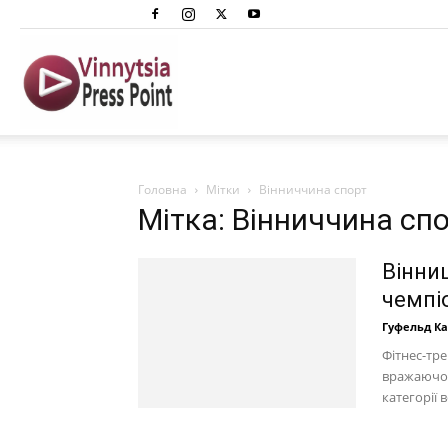
Вінниця
Преспоінт
Головна
Мітки
Вінниччина спорт
Мітка: Вінниччина сп
Вінни
чемпіо
Гуфельд К
Фітнес-тре
вражаючою
категорії 