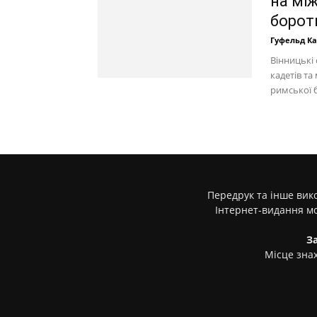
на мі
борот
Гуфельд К
Вінницькі
кадетів та
римської б
Передрук та інше вико
Інтернет-видання м
З
Місце знах