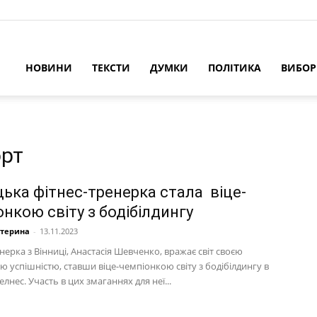
НОВИНИ
ТЕКСТИ
ДУМКИ
ПОЛІТИКА
ВИБО
орт
цька фітнес-тренерка стала віце-
нкою світу з бодібілдингу
атерина
-
13.11.2023
нерка з Вінниці, Анастасія Шевченко, вражає світ своєю
 успішністю, ставши віце-чемпіонкою світу з бодібілдингу в
велнес. Участь в цих змаганнях для неї...