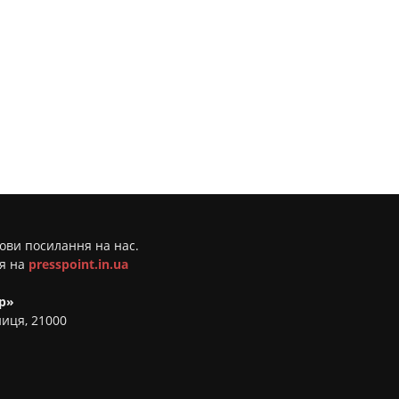
мови посилання на нас.
ня на
presspoint.in.ua
р»
ниця, 21000