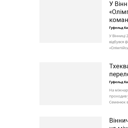
У Вінн
«Олім
кома
Гуфельд К
У Вінниці 
відбувся 
«Олімпійсь
Тхекв
перел
Гуфельд К
На міжнар
проходив у
Семенюк в
Вінни