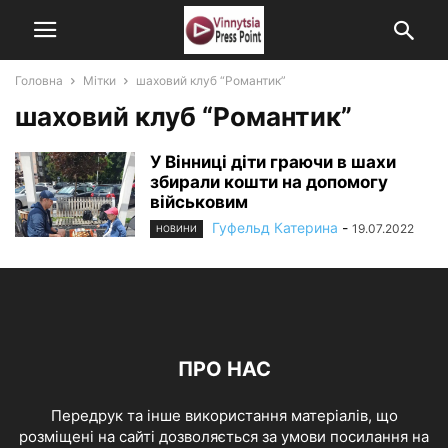
Головна
Мітки
шаховий клуб “Романтик”
шаховий клуб “Романтик”
У Вінниці діти граючи в шахи
збирали кошти на допомогу
військовим
Гуфельд Катерина
-
19.07.2022
НОВИНИ
ПРО НАС
Передрук та інше використання матеріалів, що
розміщені на сайті дозволяється за умови посилання на