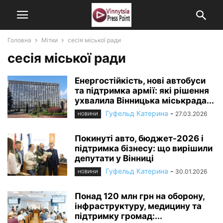
Головна
Мітки
сесія міської ради
сесія міської ради
Енергостійкість, нові автобуси
та підтримка армії: які рішення
ухвалила Вінницька міськрада...
Гуфельд Катерина
-
27.03.2026
НОВИНИ
Покинуті авто, бюджет-2026 і
підтримка бізнесу: що вирішили
депутати у Вінниці
Гуфельд Катерина
-
30.01.2026
НОВИНИ
Понад 120 млн грн на оборону,
інфраструктуру, медицину та
підтримку громад:...