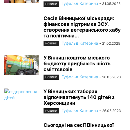
Гуфельд Катерина
-
31.05.2025
НОВИНИ
Сесія Вінницької міськради:
фінансова підтримка ЗСУ,
створення ветеранського хабу
та політична...
Гуфельд Катерина
-
21.02.2025
НОВИНИ
У Вінниці коштом міського
бюджету придбають шість
сміттєвозів
Гуфельд Катерина
-
26.05.2023
НОВИНИ
У Вінницьких таборах
відпочиватимуть 140 дітей з
Херсонщини
Гуфельд Катерина
-
26.05.2023
НОВИНИ
Сьогодні на сесії Вінницької