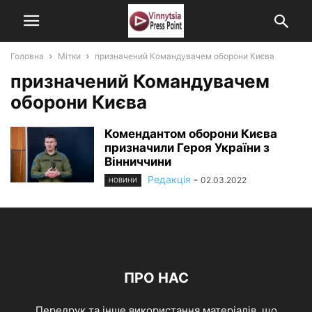
Головна
Мітки
призначений Командувачем оборони Києва
призначений Командувачем
оборони Києва
Комендантом оборони Києва
призначили Героя України з
Вінниччини
Редакція
-
02.03.2022
НОВИНИ
ПРО НАС
Передрук та інше використання матеріалів, що