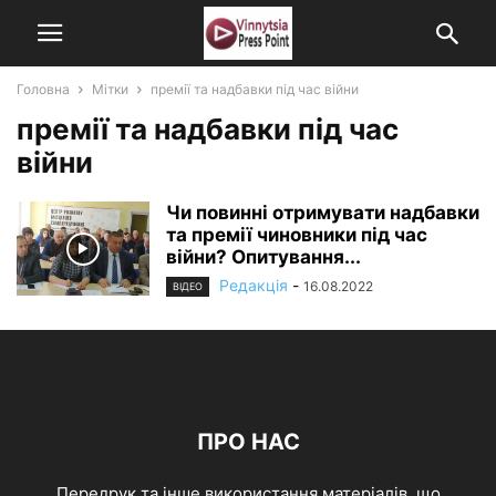
Головна
Мітки
премії та надбавки під час війни
премії та надбавки під час
війни
Чи повинні отримувати надбавки
та премії чиновники під час
війни? Опитування...
Редакція
-
16.08.2022
ВІДЕО
ПРО НАС
Передрук та інше використання матеріалів, що