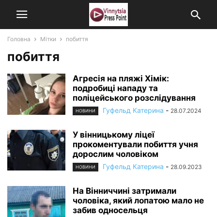
Головна
Мітки
побиття
побиття
Агресія на пляжі Хімік:
подробиці нападу та
поліцейського розслідування
Гуфельд Катерина
-
28.07.2024
НОВИНИ
У вінницькому ліцеї
прокоментували побиття учня
дорослим чоловіком
Гуфельд Катерина
-
28.09.2023
НОВИНИ
На Вінниччині затримали
чоловіка, який лопатою мало не
забив односельця