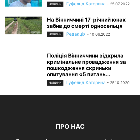
Гуфельд Катерина
-
25.07.2022
НОВИНИ
На Вінниччині 17-річний юнак
забив до смерті односельця
Редакція
-
10.06.2022
НОВИНИ
Поліція Вінниччини відкрила
кримінальне провадження за
пошкодження скриньки
опитування «5 питань...
Гуфельд Катерина
-
25.10.2020
НОВИНИ
ПРО НАС