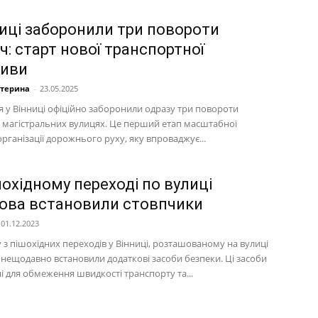
ниці заборонили три повороти
ч: старт нової транспортної
тиви
атерина
-
23.05.2025
я у Вінниці офіційно заборонили одразу три повороти
а магістральних вулицях. Це перший етап масштабної
ганізації дорожнього руху, яку впроваджує...
шохідному переході по вулиці
ова встановили стовпчики
01.12.2023
 з пішохідних переходів у Вінниці, розташованому на вулиці
 нещодавно встановили додаткові засоби безпеки. Ці засоби
і для обмеження швидкості транспорту та...