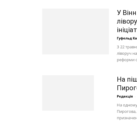
У Він
лівору
ініціа
Гуфельд К
З 22 травн
ліворуч н
реформи ор
На пі
Пирог
Редакція
-
На одному
Пирогова,
призначен