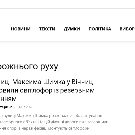
НОВИНИ
ТЕКСТИ
ДУМКИ
ПОЛІТИКА
ВИБО
орожнього руху
лиці Максима Шимка у Вінниці
овили світлофор із резервним
енням
атерина
-
14.07.2026
 на вулиці Максима Шимка розпочалося облаштування
тлофорного об’єкта. На цій ділянці дороги вже завершили
ня опор, а наразі фахівці монтують світлофори...