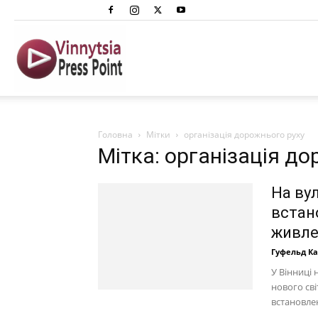
Вінниця
Преспоінт
Головна
Мітки
організація дорожнього руху
Мітка: організація д
На ву
встан
живл
Гуфельд К
У Вінниці
нового сві
встановлен