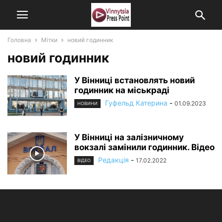
Головна
Мітки
новий годинник
новий годинник
У Вінниці встановлять новий
годинник на міськраді
Гуфельд Катерина
-
01.09.2023
НОВИНИ
У Вінниці на залізничному
вокзалі замінили годинник. Відео
Редакція
-
17.02.2022
ВІДЕО