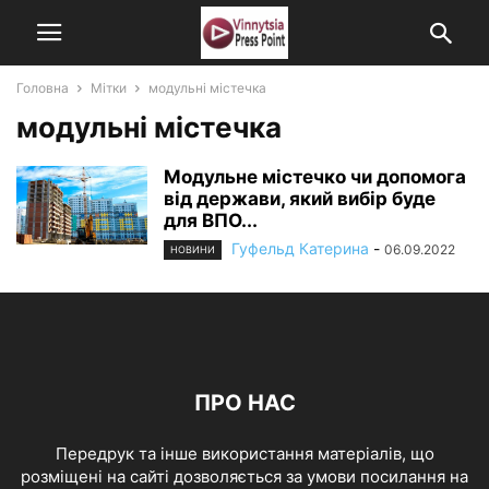
Головна
Мітки
модульні містечка
модульні містечка
Модульне містечко чи допомога
від держави, який вибір буде
для ВПО...
Гуфельд Катерина
-
06.09.2022
НОВИНИ
ПРО НАС
Передрук та інше використання матеріалів, що
розміщені на сайті дозволяється за умови посилання на