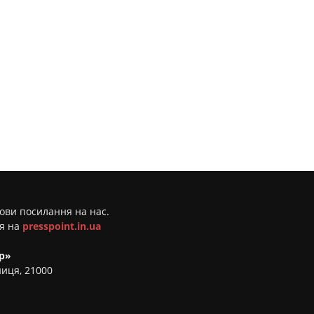
мови посилання на нас.
ня на
presspoint.in.ua
р»
ниця, 21000