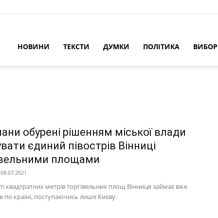
НОВИНИ
ТЕКСТИ
ДУМКИ
ПОЛІТИКА
ВИБО
чани обурені рішенням міської влади
увати єдиний півострів Вінниці
вельними площами
08.07.2021
сті квадтратних метрів торгівельних площ Вінниця займає вже
е по країні, поступаючись лише Києву.