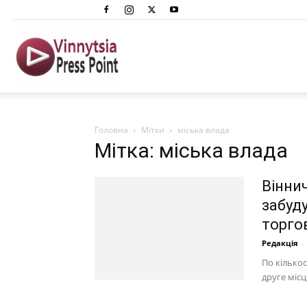
Вінниця
Преспоінт
Головна
Мітки
міська влада
Мітка: міська влада
Вінни
забуд
торго
Редакція
-
По кілько
друге місц