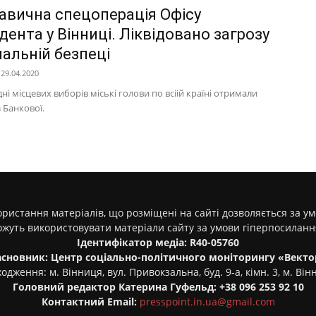
авична спецоперація Офісу
ента у Вінниці. Ліквідовано загрозу
нальній безпеці
29.04.2020
і місцевих виборів міські голови по всіій країні отримали
з Банкової.
ристання матеріалів, що розміщені на сайті дозволяється за у
ожуть використовувати матеріали сайту за умови гіперпосилан
Ідентифікатор медіа: R40-05760
асновник: Центр соціально-політичного моніторингу «Векто
одження: м. Вінниця, вул. Привокзальна, буд. 9-а, кімн. 3, м. Він
Головний редактор Катерина Гуфельд: +38 096 253 92 10
Контактний Email:
presspoint.in.ua@gmail.com