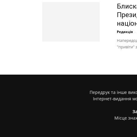
Блиск
Презид
націо
Редакція
-
Напередодн
"привіти" 
Передрук та інше вико
Інтернет-видання м
З
Місце знах