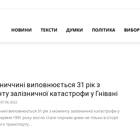
НОВИНИ
ТЕКСТИ
ДУМКИ
ПОЛІТИКА
ВИБО
нниччині виповнюється 31 рік з
ту залізничної катастрофи у Гнівані
07.06.2022
чині виповнюється 31 рік з моменту залізничної катастрофи у
 червня 1991 року могло стати чорним днем не тільки в історії
го транспорту...