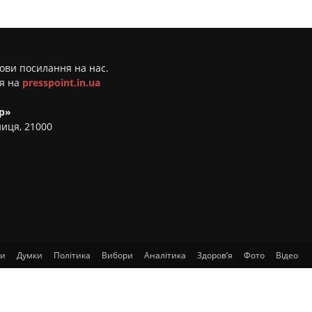
мови посилання на нас.
ня на
presspoint.in.ua
р»
ниця, 21000
ти
Думки
Політика
Вибори
Аналітика
Здоров’я
Фото
Відео