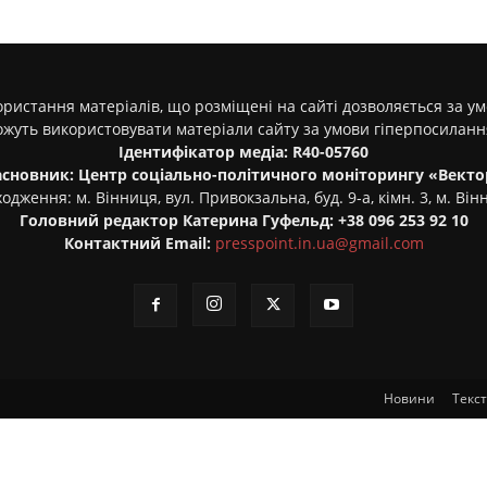
ристання матеріалів, що розміщені на сайті дозволяється за у
ожуть використовувати матеріали сайту за умови гіперпосилан
Ідентифікатор медіа: R40-05760
асновник: Центр соціально-політичного моніторингу «Векто
одження: м. Вінниця, вул. Привокзальна, буд. 9-а, кімн. 3, м. Він
Головний редактор Катерина Гуфельд: +38 096 253 92 10
Контактний Email:
presspoint.in.ua@gmail.com
Новини
Текс