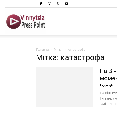
Вінниця
Преспоінт
Головна
Мітки
катастрофа
Мітка: катастрофа
На Ві
момен
Редакція
-
На Віннич
Гнівані. 7
залізнично