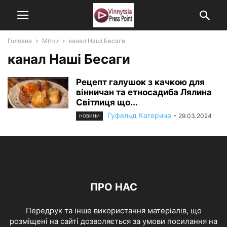
Головна
Мітки
канал Наші Бесаги
канал Наші Бесаги
Рецепт галушок з качкою для
вінничан та етносадиба Лялина
Світлиця що...
Гуфельд Катерина
-
29.03.2024
НОВИНИ
ПРО НАС
Передрук та інше використання матеріалів, що
розміщені на сайті дозволяється за умови посилання на