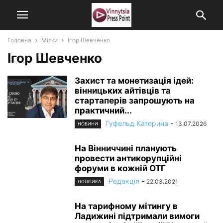
Головна
Мітки
Ігор Шевченко
Ігор Шевченко
Захист та монетизація ідей:
вінницьких айтівців та
стартаперів запрошують на
практичний...
Гуфельд Катерина
-
13.07.2026
НОВИНИ
На Вінниччині планують
провести антикорупційні
форуми в кожній ОТГ
Редакція
-
22.03.2021
ПОЛІТИКА
На тарифному мітингу в
Ладижині підтримали вимоги