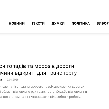
НОВИНИ
ТЕКСТИ
ДУМКИ
ПОЛІТИКА
ВИБО
снігопадів та морозів дороги
ччини відкриті для транспорту
на
-
12.01.2026
нсивні снігопади та морози, на всіх державних дорогах
ї області відновлено рух транспорту. Служба відновлення
, що станом на 11 січня завдяки цілодобовій роботі...