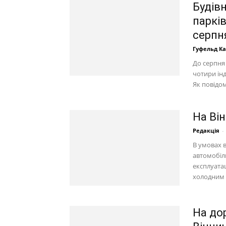
Будів
паркі
серпн
Гуфельд К
До серпня 
чотири ін
Як повідом
На Ві
Редакція
-
В умовах в
автомобіль
експлуатац
холодним 
На до