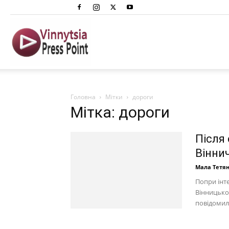
Вінниця
Преспоінт
Головна
Мітки
дороги
Мітка: дороги
Після 
Вінни
Мала Тетя
Попри інте
Вінницько
повідомила