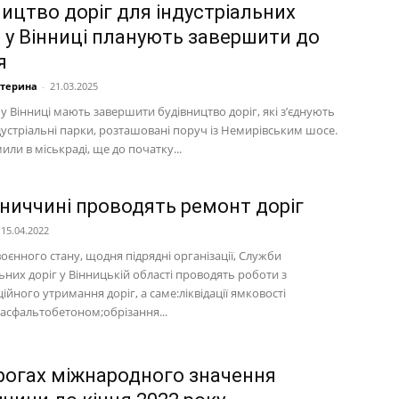
ництво доріг для індустріальних
в у Вінниці планують завершити до
я
атерина
-
21.03.2025
у Вінниці мають завершити будівництво доріг, які з’єднують
дустріальні парки, розташовані поруч із Немирівським шосе.
или в міськраді, ще до початку...
нниччині проводять ремонт доріг
15.04.2022
оєнного стану, щодня підрядні організації, Служби
них доріг у Вінницькій області проводять роботи з
ійного утримання доріг, а саме:ліквідації ямковості
асфальтобетоном;обрізання...
рогах міжнародного значення