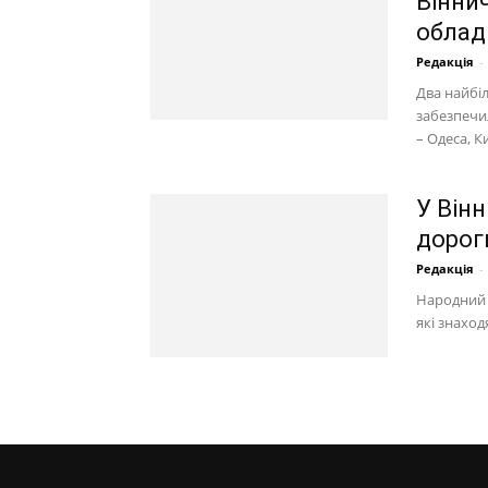
Віннич
облад
Редакція
-
Два найбіл
забезпечи
– Одеса, Киї
У Він
дорог
Редакція
-
Народний 
які знаход