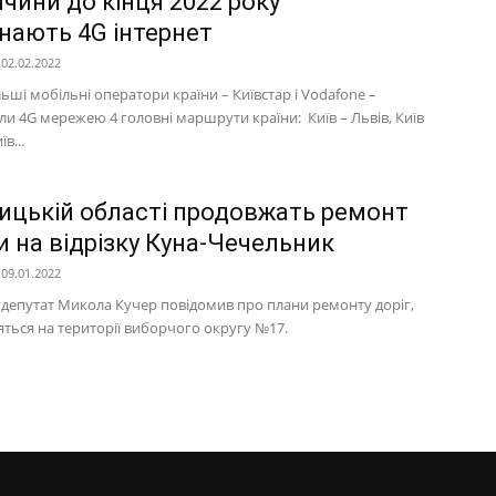
чини до кінця 2022 року
нають 4G інтернет
02.02.2022
ьші мобільні оператори країни – Київстар і Vodafone –
ли 4G мережею 4 головні маршрути країни: Київ – Львів, Київ
в...
ницькій області продовжать ремонт
и на відрізку Куна-Чечельник
09.01.2022
депутат Микола Кучер повідомив про плани ремонту доріг,
яться на території виборчого округу №17.