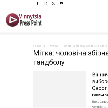
Вінниця
Преспоінт
Головна
Мітки
чоловіча збірна України з пляж
Мітка: чоловіча збірн
гандболу
Віннич
вибор
Європ
Гуфельд К
Вихованец
чемпіонаті