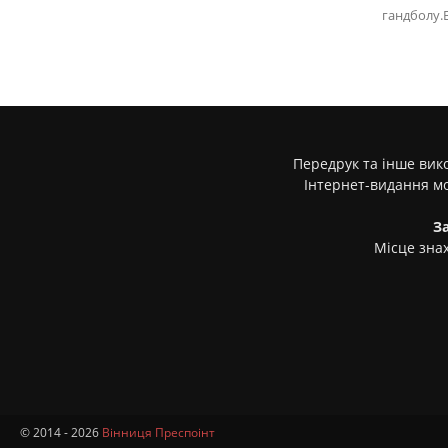
гандболу.В
Передрук та інше вико
Інтернет-видання м
З
Місце знах
© 2014 - 2026
Вінниця Преспоінт