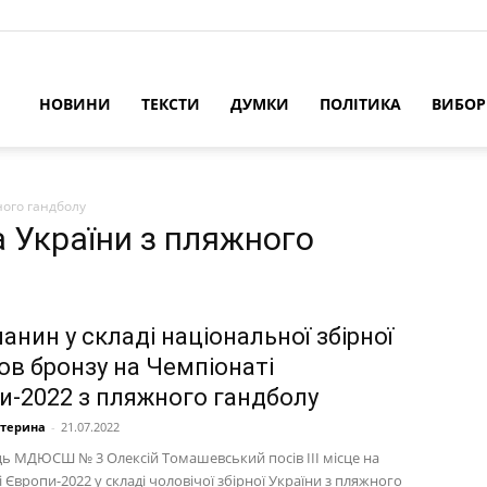
НОВИНИ
ТЕКСТИ
ДУМКИ
ПОЛІТИКА
ВИБО
ного гандболу
а України з пляжного
анин у складі національної збірної
ов бронзу на Чемпіонаті
и-2022 з пляжного гандболу
атерина
-
21.07.2022
ь МДЮСШ № 3 Олексій Томашевський посів ІІІ місце на
 Європи-2022 у складі чоловічої збірної України з пляжного