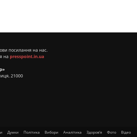
мови посилання на нас.
ня на
presspoint.in.ua
р»
ниця, 21000
ти
Думки
Політика
Вибори
Аналітика
Здоров’я
Фото
Відео