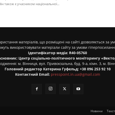
ін також є учасником національної...
ристання матеріалів, що розміщені на сайті дозволяється за у
ожуть використовувати матеріали сайту за умови гіперпосилан
Ідентифікатор медіа: R40-05760
асновник: Центр соціально-політичного моніторингу «Векто
одження: м. Вінниця, вул. Привокзальна, буд. 9-а, кімн. 3, м. Він
Головний редактор Катерина Гуфельд: +38 096 253 92 10
Контактний Email:
presspoint.in.ua@gmail.com
Новини
Текс