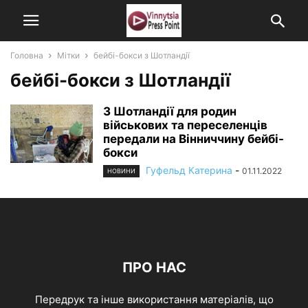
Головна
Мітки
бейбі-бокси з Шотландії
бейбі-бокси з Шотландії
З Шотландії для родин
військових та переселенців
передали на Вінниччину бейбі-
бокси
Гуфельд Катерина
-
01.11.2022
НОВИНИ
ПРО НАС
Передрук та інше використання матеріалів, що