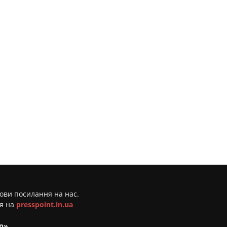
мови посилання на нас.
ня на
presspoint.in.ua
р»