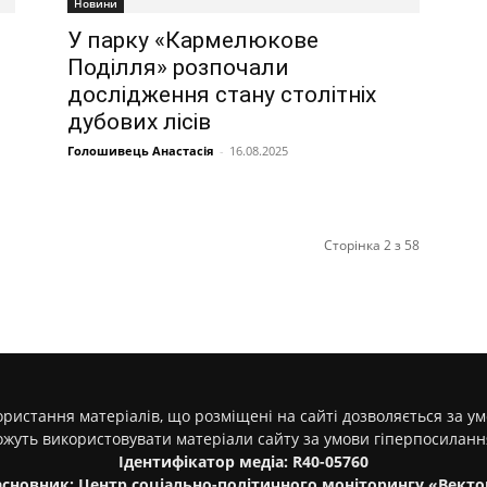
Новини
У парку «Кармелюкове
Поділля» розпочали
дослідження стану столітніх
дубових лісів
Голошивець Анастасія
-
16.08.2025
Сторінка 2 з 58
ристання матеріалів, що розміщені на сайті дозволяється за у
ожуть використовувати матеріали сайту за умови гіперпосилан
Ідентифікатор медіа: R40-05760
асновник: Центр соціально-політичного моніторингу «Векто