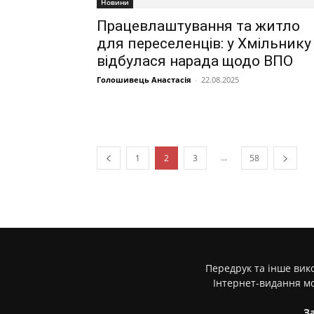
Новини
Працевлаштування та житло
для переселенців: у Хмільнику
відбулася нарада щодо ВПО
Голошивець Анастасія
-
22.08.2025
...
1
2
3
58
Передрук та інше вико
Інтернет-видання м
З