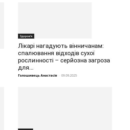
Здоров'я
Лікарі нагадують вінничанам:
спалювання відходів сухої
рослинності – серйозна загроза
для...
Голошивець Анастасія
-
09.09.2025