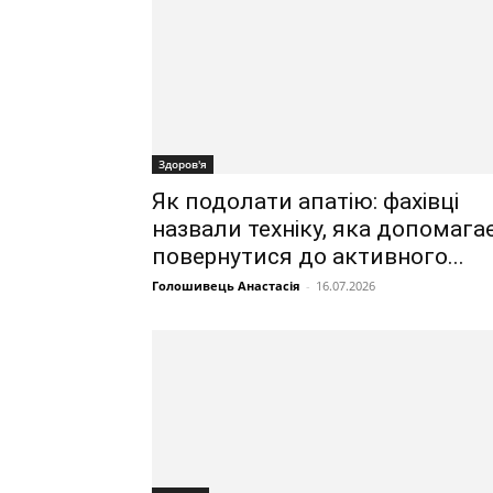
Здоров'я
Як подолати апатію: фахівці
назвали техніку, яка допомага
повернутися до активного...
Голошивець Анастасія
-
16.07.2026