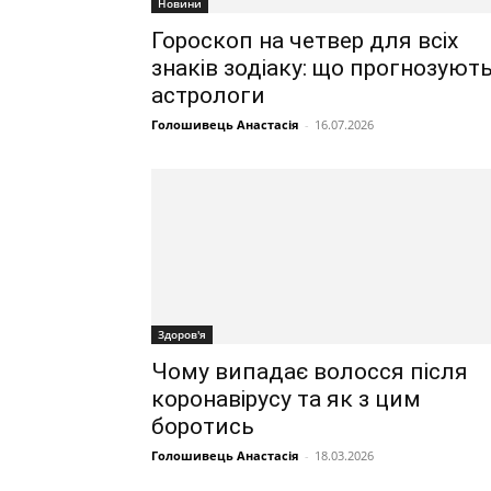
Новини
Гороскоп на четвер для всіх
знаків зодіаку: що прогнозуют
астрологи
Голошивець Анастасія
-
16.07.2026
Здоров'я
Чому випадає волосся після
коронавірусу та як з цим
боротись
Голошивець Анастасія
-
18.03.2026