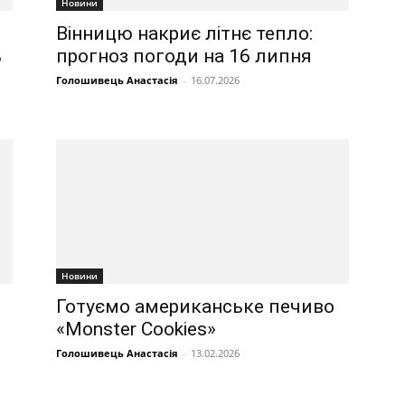
Новини
Вінницю накриє літнє тепло:
ь
прогноз погоди на 16 липня
Голошивець Анастасія
-
16.07.2026
Новини
Готуємо американське печиво
«Monster Cookies»
Голошивець Анастасія
-
13.02.2026