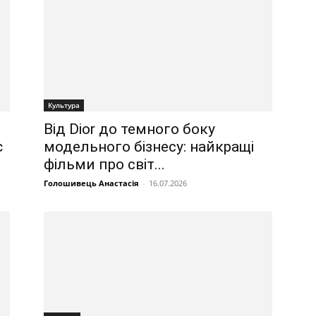
Культура
Від Dior до темного боку
є
модельного бізнесу: найкращі
фільми про світ...
Голошивець Анастасія
-
16.07.2026