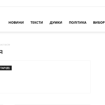
НОВИНИ
ТЕКСТИ
ДУМКИ
ПОЛІТИКА
ВИБО
астасія
я
ТАРІ(В)