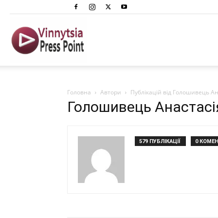
Вінниця
Преспоінт
Головна
Автори
Публікацій від Голошивець Ан
Голошивець Анастасі
579 ПУБЛІКАЦІЇ
0 КОМЕН