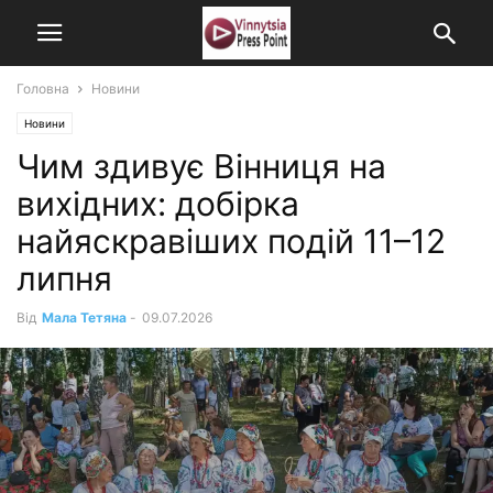
Головна
Новини
Новини
Чим здивує Вінниця на
вихідних: добірка
найяскравіших подій 11–12
липня
Від
Мала Тетяна
-
09.07.2026