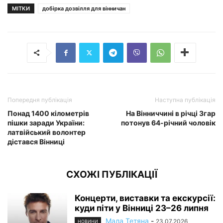
МІТКИ
добірка дозвілля для вінничан
Попередня публікація
Наступна публікація
Понад 1400 кілометрів
На Вінниччині в річці Згар
пішки заради України:
потонув 64-річний чоловік
латвійський волонтер
дістався Вінниці
СХОЖІ ПУБЛІКАЦІЇ
Концерти, виставки та екскурсії:
куди піти у Вінниці 23–26 липня
Мала Тетяна
-
23.07.2026
НОВИНИ